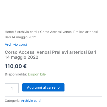
Home
/
Archivio corsi
/ Corso Accessi venosi Prelievi arteriosi
Bari 14 maggio 2022
Archivio corsi
Corso Accessi venosi Prelievi arteriosi Bari
14 maggio 2022
110,00
€
Disponibilità:
Disponibile
Corso
Aggiungi al carrello
Accessi
venosi
Prelievi
Categoria:
Archivio corsi
arteriosi