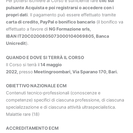
Per potersi iscrivere al Corso è sufficiente fare
clic sul
pulsante Acquista e poi registrarsi o accedere con i
propri dati
. Il pagamento può essere effettuato tramite
carta di credito, PayPal o bonifico bancario
(il bonifico va
effettuato a favore di
NG Formazione srls,
IBAN IT20C0200805073000104069805, Banca
Unicredit
).
QUANDO E DOVE SI TERRÀ IL CORSO
Il Corso si terrà il
14 maggio
2022,
presso
Meetingroombari, Via Sparano 170, Bari.
OBIETTIVO NAZIONALE ECM
Contenuti tecnico‐professionali (conoscenze e
competenze) specifici di ciascuna professione, di ciascuna
specializzazione e di ciascuna attività ultraspecialistica.
Malattie rare (18)
ACCREDITAMENTO ECM