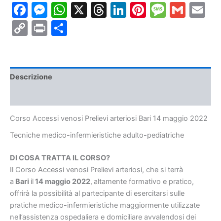
Facebook
Messenger
WhatsApp
X
Threads
LinkedIn
Pinterest
Messa
Gmai
E
Bari
14
Copy
Print
Condividi
maggio
2022
Link
quantità
Descrizione
Informazioni aggiuntive
Corso Accessi venosi Prelievi arteriosi Bari 14 maggio 2022
Tecniche medico-infermieristiche
adulto-pediatriche
DI COSA TRATTA IL CORSO?
Il Corso Accessi venosi Prelievi arteriosi, che si terrà
a
Bari
il
14 maggio 2022
,
altamente formativo e pratico,
offrirà la possibilità al partecipante di esercitarsi sulle
pratiche medico-infermieristiche maggiormente utilizzate
nell’assistenza ospedaliera e domiciliare avvalendosi dei