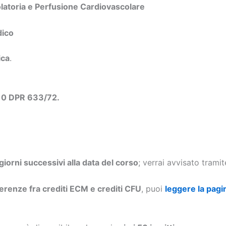
olatoria e Perfusione Cardiovascolare
dico
ica
.
 10 DPR 633/72.
 giorni successivi alla data del corso
; verrai avvisato trami
ferenze fra crediti ECM e crediti CFU
, puoi
leggere la pagi