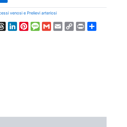
ssi venosi e Prelievi arteriosi
k
nger
tsApp
X
Threads
LinkedIn
Pinterest
Message
Gmail
Email
Copy
Print
Condiv
Link