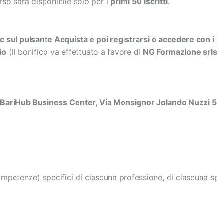
orso sarà disponibile solo per i
primi 50 iscritti
.
ic sul pulsante Acquista e poi registrarsi o accedere con i 
io
(il bonifico va effettuato a favore di
NG Formazione sr
ariHub Business Center, Via Monsignor Jolando Nuzzi 5
petenze) specifici di ciascuna professione, di ciascuna spe