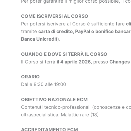
Per poter garantire il miglior corso possibile, il c
COME ISCRIVERSI AL CORSO
Per potersi iscrivere al Corso è sufficiente fare
cl
tramite
carta di credito, PayPal o bonifico bancar
Banca Unicredit
).
QUANDO E DOVE SI TERRÀ IL CORSO
Il Corso si terrà
il 4 aprile 2026,
presso
Changes B
ORARIO
Dalle 8:30 alle 19:00
OBIETTIVO NAZIONALE ECM
Contenuti tecnico‐professionali (conoscenze e com
ultraspecialistica. Malattie rare (18)
ACCREDITAMENTO ECM