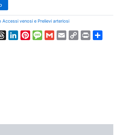
o
 Accessi venosi e Prelievi arteriosi
k
nger
tsApp
X
Threads
LinkedIn
Pinterest
Message
Gmail
Email
Copy
Print
Condiv
Link