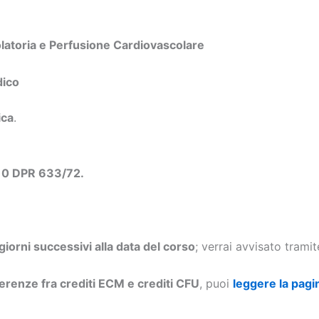
olatoria e Perfusione Cardiovascolare
dico
ica
.
 10 DPR 633/72.
 giorni successivi alla data del corso
; verrai avvisato trami
ferenze fra crediti ECM e crediti CFU
, puoi
leggere la pagi