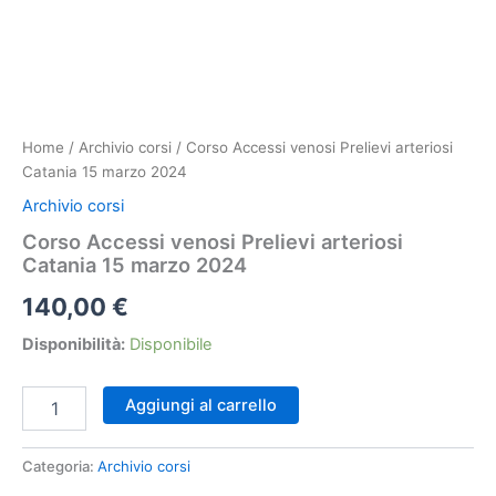
Home
/
Archivio corsi
/ Corso Accessi venosi Prelievi arteriosi
Catania 15 marzo 2024
Archivio corsi
Corso Accessi venosi Prelievi arteriosi
Catania 15 marzo 2024
140,00
€
Disponibilità:
Disponibile
Corso
Aggiungi al carrello
Accessi
venosi
Prelievi
Categoria:
Archivio corsi
arteriosi