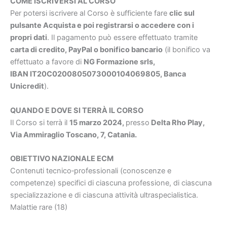
COME ISCRIVERSI AL CORSO
Per potersi iscrivere al Corso è sufficiente fare
clic sul
pulsante Acquista e poi registrarsi o accedere con i
propri dati
. Il pagamento può essere effettuato tramite
carta di credito, PayPal o bonifico bancario
(il bonifico va
effettuato a favore di
NG Formazione srls,
IBAN IT20C0200805073000104069805, Banca
Unicredit
).
QUANDO E DOVE SI TERRÀ IL CORSO
Il Corso si terrà il
15 marzo 2024,
presso
Delta Rho Play,
Via Ammiraglio Toscano, 7, Catania.
OBIETTIVO NAZIONALE ECM
Contenuti tecnico‐professionali (conoscenze e
competenze) specifici di ciascuna professione, di ciascuna
specializzazione e di ciascuna attività ultraspecialistica.
Malattie rare (18)