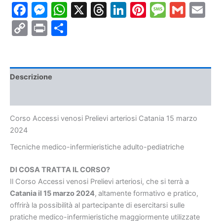
Facebook
Messenger
WhatsApp
X
Threads
LinkedIn
Pinterest
Messa
Gmai
E
Catania
15
Copy
Print
Condividi
marzo
2024
Link
quantità
Descrizione
Informazioni aggiuntive
Corso Accessi venosi Prelievi arteriosi Catania 15 marzo
2024
Tecniche medico-infermieristiche
adulto-pediatriche
DI COSA TRATTA IL CORSO?
Il Corso Accessi venosi Prelievi arteriosi, che si terrà a
Catania il 15 marzo 2024
,
altamente formativo e pratico,
offrirà la possibilità al partecipante di esercitarsi sulle
pratiche medico-infermieristiche maggiormente utilizzate