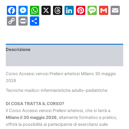
arteriosi
Facebook
Messenger
WhatsApp
X
Threads
LinkedIn
Pinterest
Messa
Gmai
E
Milano
30
Copy
Print
Condividi
maggio
2026
Link
quantità
Descrizione
Informazioni aggiuntive
Corso Accessi venosi Prelievi arteriosi Milano 30 maggio
2026
Tecniche medico-infermieristiche
adulto-pediatriche
DI COSA TRATTA IL CORSO?
Il Corso Accessi venosi Prelievi arteriosi, che si terrà a
Milano il 30 maggio 2026
,
altamente formativo e pratico,
offrirà la possibilità al partecipante di esercitarsi sulle