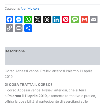
venosi
Prelievi
Categoria:
Archivio corsi
arteriosi
Facebook
Messenger
WhatsApp
X
Threads
LinkedIn
Pinterest
Messa
Gmai
E
Palermo
11
Copy
Print
Condividi
aprile
2019
Link
quantità
Descrizione
Informazioni aggiuntive
Corso Accessi venosi Prelievi arteriosi Palermo 11 aprile
2019
DI COSA TRATTA IL CORSO?
Il corso Accessi venosi Prelievi arteriosi, che si terrà
a
Palermo
il 11 aprile 2019
,
altamente formativo e pratico,
offrirà la possibilità al partecipante di esercitarsi sulle