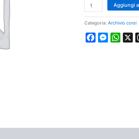
Corso
Aggiungi al
Accessi
venosi
Prelievi
Categoria:
Archivio corsi
arteriosi
Palermo
Faceboo
Messe
Wha
15
febbraio
2025
quantità