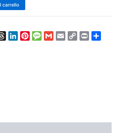
 carrello
k
nger
tsApp
X
Threads
LinkedIn
Pinterest
Message
Gmail
Email
Copy
Print
Condiv
Link