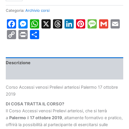
venosi
Prelievi
Categoria:
Archivio corsi
arteriosi
Facebook
Messenger
WhatsApp
X
Threads
LinkedIn
Pinterest
Messa
Gmai
E
Palermo
17
Copy
Print
Condividi
ottobre
2019
Link
quantità
Descrizione
Informazioni aggiuntive
Corso Accessi venosi Prelievi arteriosi Palermo 17 ottobre
2019
DI COSA TRATTA IL CORSO?
Il Corso Accessi venosi Prelievi arteriosi, che si terrà
a
Palermo
il
17 ottobre 2019
,
altamente formativo e pratico,
offrirà la possibilità al partecipante di esercitarsi sulle