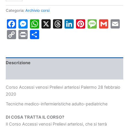
venosi
Prelievi
Categoria:
Archivio corsi
arteriosi
Facebook
Messenger
WhatsApp
X
Threads
LinkedIn
Pinterest
Messa
Gmai
E
Palermo
28
Copy
Print
Condividi
febbraio
2020
Link
quantità
Descrizione
Informazioni aggiuntive
Corso Accessi venosi Prelievi arteriosi Palermo 28 febbraio
2020
Tecniche medico-infermieristiche
adulto-pediatriche
DI COSA TRATTA IL CORSO?
Il Corso Accessi venosi Prelievi arteriosi, che si terrà