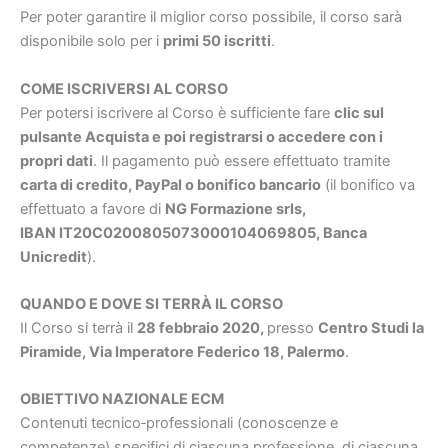
Per poter garantire il miglior corso possibile, il corso sarà
disponibile solo per i
primi 50 iscritti
.
COME ISCRIVERSI AL CORSO
Per potersi iscrivere al Corso è sufficiente fare
clic sul
pulsante Acquista e poi registrarsi o accedere con i
propri dati
. Il pagamento può essere effettuato tramite
carta di credito, PayPal o bonifico bancario
(il bonifico va
effettuato a favore di
NG Formazione srls,
IBAN IT20C0200805073000104069805, Banca
Unicredit
).
QUANDO E DOVE SI TERRÀ IL CORSO
Il Corso si terrà il
28 febbraio 2020,
presso
Centro Studi la
Piramide, Via Imperatore Federico 18,
Palermo
.
OBIETTIVO NAZIONALE ECM
Contenuti tecnico‐professionali (conoscenze e
competenze) specifici di ciascuna professione, di ciascuna