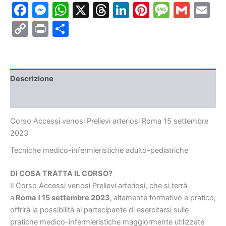
Facebook
Messenger
WhatsApp
X
Threads
LinkedIn
Pinterest
Messa
Gmai
E
Roma
15
Copy
Print
Condividi
settembre
2023
Link
quantità
Descrizione
Informazioni aggiuntive
Corso Accessi venosi Prelievi arteriosi Roma 15 settembre
2023
Tecniche medico-infermieristiche
adulto-pediatriche
DI COSA TRATTA IL CORSO?
Il Corso Accessi venosi Prelievi arteriosi, che si terrà
a
Roma
il
15 settembre 2023
,
altamente formativo e pratico,
offrirà la possibilità al partecipante di esercitarsi sulle
pratiche medico-infermieristiche maggiormente utilizzate