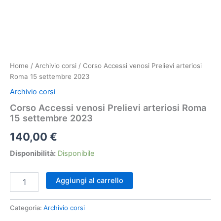
Home
/
Archivio corsi
/ Corso Accessi venosi Prelievi arteriosi
Roma 15 settembre 2023
Archivio corsi
Corso Accessi venosi Prelievi arteriosi Roma
15 settembre 2023
140,00
€
Disponibilità:
Disponibile
Corso
Aggiungi al carrello
Accessi
venosi
Prelievi
Categoria:
Archivio corsi
arteriosi