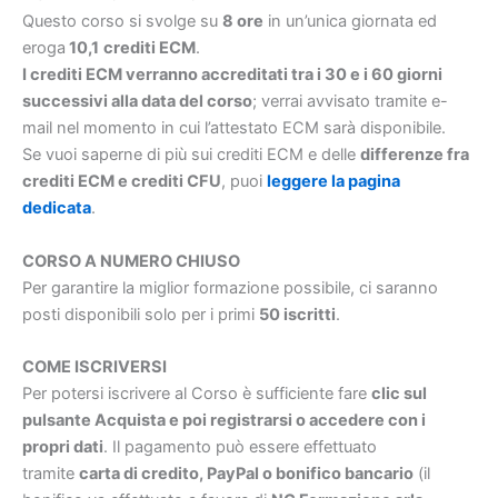
Questo corso si svolge su
8 ore
in un’unica giornata ed
eroga
10,1
crediti
ECM
.
I crediti ECM verranno accreditati tra i 30 e i 60 giorni
successivi alla data del corso
; verrai avvisato tramite e-
mail nel momento in cui l’attestato ECM sarà disponibile.
Se vuoi saperne di più sui crediti ECM e delle
differenze fra
crediti ECM e crediti CFU
, puoi
leggere la pagina
dedicata
.
CORSO A NUMERO CHIUSO
Per garantire la miglior formazione possibile, ci saranno
posti disponibili solo per i primi
50 iscritti
.
COME ISCRIVERSI
Per potersi iscrivere al Corso è sufficiente fare
clic sul
pulsante Acquista e poi registrarsi o accedere con i
propri dati
. Il pagamento può essere effettuato
tramite
carta di credito, PayPal o bonifico bancario
(il