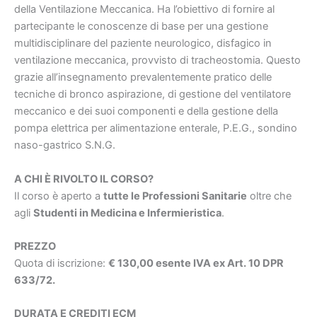
della Ventilazione Meccanica. H
a l’obiettivo di fornire al
partecipante le conoscenze di base per una gestione
multidisciplinare del paziente neurologico, disfagico in
ventilazione meccanica, provvisto di tracheostomia. Questo
grazie all’insegnamento prevalentemente pratico delle
tecniche di bronco aspirazione, di gestione del ventilatore
meccanico e dei suoi componenti e della gestione della
pompa elettrica per alimentazione enterale, P.E.G., sondino
naso-gastrico S.N.G
.
A CHI È RIVOLTO IL CORSO?
Il corso è aperto a
tutte le Professioni Sanitarie
oltre che
agli
Studenti in Medicina e Infermieristica
.
PREZZO
Quota di iscrizione:
€ 130,00 esente IVA ex Art. 10 DPR
633/72.
DURATA E CREDITI ECM