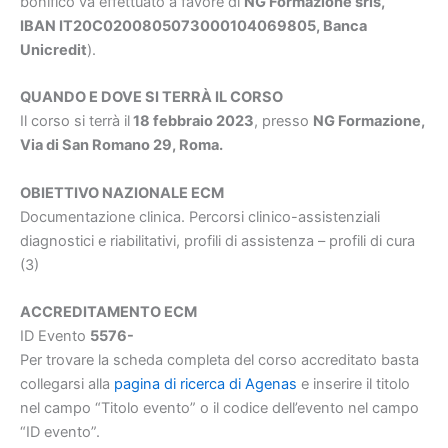
bonifico va effettuato a favore di
NG Formazione srls,
IBAN IT20C0200805073000104069805, Banca
Unicredit
).
QUANDO E DOVE SI TERRÀ IL CORSO
Il corso si terrà il
18 febbraio 2023
, presso
NG Formazione,
Via di San Romano 29, Roma.
OBIETTIVO NAZIONALE ECM
Documentazione clinica. Percorsi clinico-assistenziali
diagnostici e riabilitativi, profili di assistenza – profili di cura
(3)
ACCREDITAMENTO ECM
ID Evento
5576-
Per trovare la scheda completa del corso accreditato basta
collegarsi alla
pagina di ricerca di Agenas
e inserire il titolo
nel campo “Titolo evento” o il codice dell’evento nel campo
“ID evento”.