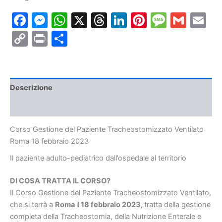
Tracheostomizzato
Facebook
Messenger
WhatsApp
X
Threads
LinkedIn
Pinterest
Messa
Gmai
E
Ventilato
Roma
Copy
Print
Condividi
18
febbraio
Link
2023
quantità
Descrizione
Informazioni aggiuntive
Corso Gestione del Paziente Tracheostomizzato Ventilato
Roma 18 febbraio 2023
Il paziente adulto-pediatrico dall’ospedale al territorio
DI COSA TRATTA IL CORSO?
Il Corso Gestione del Paziente Tracheostomizzato Ventilato,
che si terrà a
Roma
il
18 febbraio 2023,
tratta della gestione
completa della Tracheostomia, della Nutrizione Enterale e