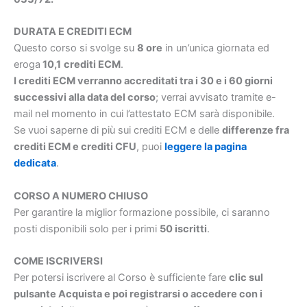
DURATA E CREDITI ECM
Questo corso si svolge su
8 ore
in un’unica giornata ed
eroga
10,1
crediti
ECM
.
I crediti ECM verranno accreditati tra i 30 e i 60 giorni
successivi alla data del corso
; verrai avvisato tramite e-
mail nel momento in cui l’attestato ECM sarà disponibile.
Se vuoi saperne di più sui crediti ECM e delle
differenze fra
crediti ECM e crediti CFU
, puoi
leggere la pagina
dedicata
.
CORSO A NUMERO CHIUSO
Per garantire la miglior formazione possibile, ci saranno
posti disponibili solo per i primi
50 iscritti
.
COME ISCRIVERSI
Per potersi iscrivere al Corso è sufficiente fare
clic sul
pulsante Acquista e poi registrarsi o accedere con i