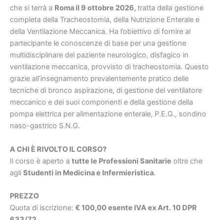
che si terrà a
Roma il 9 ottobre 2026
,
tratta della gestione
completa della Tracheostomia, della Nutrizione Enterale e
della Ventilazione Meccanica. H
a l’obiettivo di fornire al
partecipante le conoscenze di base per una gestione
multidisciplinare del paziente neurologico, disfagico in
ventilazione meccanica, provvisto di tracheostomia. Questo
grazie all’insegnamento prevalentemente pratico delle
tecniche di bronco aspirazione, di gestione del ventilatore
meccanico e dei suoi componenti e della gestione della
pompa elettrica per alimentazione enterale, P.E.G., sondino
naso-gastrico S.N.G
.
A CHI È RIVOLTO IL CORSO?
Il corso è aperto a
tutte le Professioni Sanitarie
oltre che
agli
Studenti in Medicina e Infermieristica
.
PREZZO
Quota di iscrizione:
€ 100,00 esente IVA ex Art. 10 DPR
633/72.