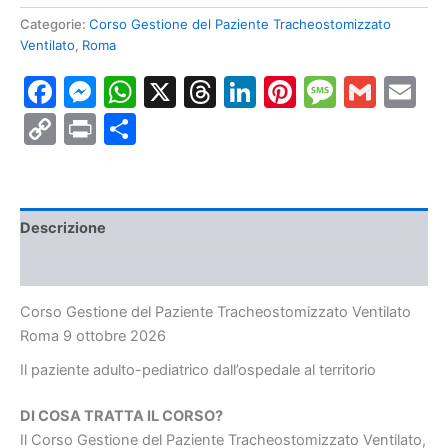
del
Categorie:
Corso Gestione del Paziente Tracheostomizzato
Paziente
Ventilato
,
Roma
Tracheostomizzato
Ventilato
Facebook
Messenger
WhatsApp
X
Threads
LinkedIn
Pinterest
Messa
Gmai
E
Roma
9
Copy
Print
Condividi
ottobre
2026
Link
quantità
Descrizione
Informazioni aggiuntive
Corso Gestione del Paziente Tracheostomizzato Ventilato
Roma 9 ottobre 2026
Il paziente adulto-pediatrico dall’ospedale al territorio
DI COSA TRATTA IL CORSO?
Il Corso Gestione del Paziente Tracheostomizzato Ventilato,