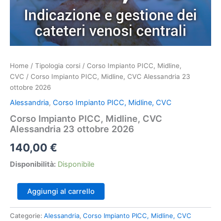
Home
/
Tipologia corsi
/
Corso Impianto PICC, Midline,
CVC
/ Corso Impianto PICC, Midline, CVC Alessandria 23
ottobre 2026
Alessandria
,
Corso Impianto PICC, Midline, CVC
Corso Impianto PICC, Midline, CVC
Alessandria 23 ottobre 2026
140,00
€
Disponibilità:
Disponibile
Corso
Aggiungi al carrello
Impianto
PICC,
Categorie:
Alessandria
,
Corso Impianto PICC, Midline, CVC
Midline,