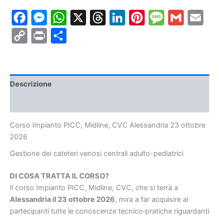
CVC
Facebook
Messenger
WhatsApp
X
Threads
LinkedIn
Pinterest
Messa
Gmai
E
Alessandria
23
Copy
Print
Condividi
ottobre
2026
Link
quantità
Descrizione
Informazioni aggiuntive
Corso Impianto PICC, Midline, CVC Alessandria 23 ottobre
2026
Gestione dei cateteri venosi centrali adulto-pediatrici
DI COSA TRATTA IL CORSO?
Il corso Impianto PICC, Midline, CVC, che si terrà a
Alessandria il 23 ottobre
2026
, mira a far acquisire ai
partecipanti tutte le conoscenze tecnico‐pratiche riguardanti