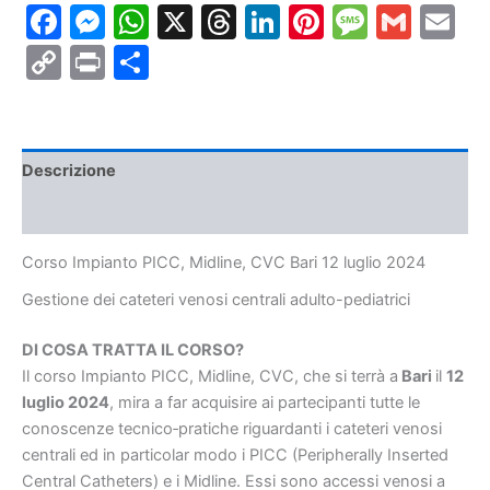
Facebook
Messenger
WhatsApp
X
Threads
LinkedIn
Pinterest
Messa
Gmai
E
Bari
12
Copy
Print
Condividi
luglio
2024
Link
quantità
Descrizione
Informazioni aggiuntive
Corso Impianto PICC, Midline, CVC Bari 12 luglio 2024
Gestione dei cateteri venosi centrali adulto-pediatrici
DI COSA TRATTA IL CORSO?
Il corso Impianto PICC, Midline, CVC, che si terrà a
Bari
il
12
luglio 2024
, mira a far acquisire ai partecipanti tutte le
conoscenze tecnico‐pratiche riguardanti i cateteri venosi
centrali ed in particolar modo i PICC (Peripherally Inserted
Central Catheters) e i Midline. Essi sono accessi venosi a