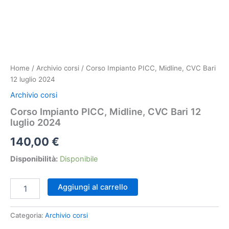
Home
/
Archivio corsi
/ Corso Impianto PICC, Midline, CVC Bari
12 luglio 2024
Archivio corsi
Corso Impianto PICC, Midline, CVC Bari 12
luglio 2024
140,00
€
Disponibilità:
Disponibile
Corso
Aggiungi al carrello
Impianto
PICC,
Midline,
Categoria:
Archivio corsi
CVC