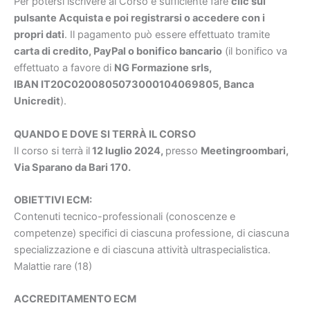
Per potersi iscrivere al Corso è sufficiente fare
clic sul
pulsante Acquista e poi registrarsi o accedere con i
propri dati
. Il pagamento può essere effettuato tramite
carta di credito, PayPal o bonifico bancario
(il bonifico va
effettuato a favore di
NG Formazione srls,
IBAN IT20C0200805073000104069805, Banca
Unicredit
).
QUANDO E DOVE SI TERRÀ IL CORSO
Il corso si terrà il
12 luglio 2024
,
presso
Meetingroombari,
Via Sparano da Bari 170.
OBIETTIVI ECM:
Contenuti tecnico-professionali (conoscenze e
competenze) specifici di ciascuna professione, di ciascuna
specializzazione e di ciascuna attività ultraspecialistica.
Malattie rare (18)
ACCREDITAMENTO ECM