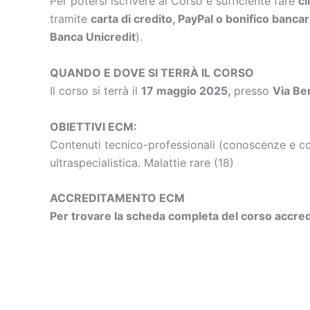
Per potersi iscrivere al Corso è sufficiente fare
cl
tramite
carta di credito, PayPal o bonifico bancar
Banca Unicredit
).
QUANDO E DOVE SI TERRÀ IL CORSO
Il corso si terrà il
17 maggio 2025
,
presso
Via Be
OBIETTIVI ECM:
Contenuti tecnico-professionali (conoscenze e com
ultraspecialistica. Malattie rare (18)
ACCREDITAMENTO ECM
Per trovare la scheda completa del corso accredi