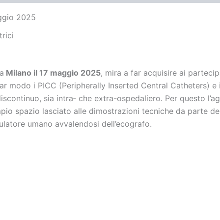
ggio 2025
rici
 a
Milano il 17 maggio 2025
, mira a far acquisire ai partec
colar modo i PICC (Peripherally Inserted Central Catheters) e
discontinuo, sia intra‐ che extra-ospedaliero. Per questo l
pio spazio lasciato alle dimostrazioni tecniche da parte del
mulatore umano avvalendosi dell’ecografo.