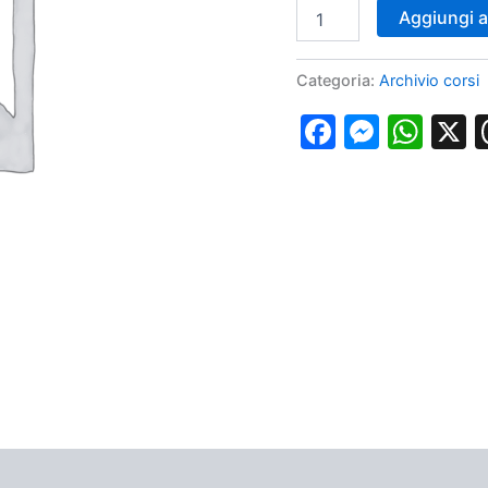
Corso
Aggiungi al
Impianto
PICC,
Midline,
Categoria:
Archivio corsi
CVC
Milano
Faceboo
Messe
Wha
17
maggio
2025
quantità