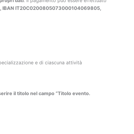
propri dati
. Il pagamento può essere effettuato
ls, IBAN IT20C0200805073000104069805,
cializzazione e di ciascuna attività
erire il titolo nel campo “Titolo evento.