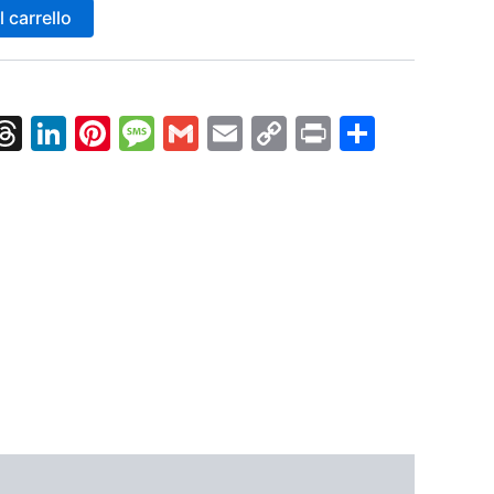
 carrello
k
nger
tsApp
X
Threads
LinkedIn
Pinterest
Message
Gmail
Email
Copy
Print
Condiv
Link