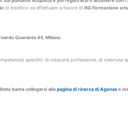
ic sul pulsante Acquista e poi registrarsi o accedere con i 
io
(il bonifico va effettuato a favore di
NG Formazione sr
rnardo Quaranta 45, Milano.
petenze) specifici di ciascuna professione, di ciascuna spe
tato basta collegarsi alla
pagina di ricerca di Agenas
e ins