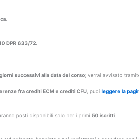
ica
.
 10 DPR 633/72.
 giorni successivi alla data del corso
; verrai avvisato trami
ferenze fra crediti ECM e crediti CFU
, puoi
leggere la pagi
aranno posti disponibili solo per i primi
50 iscritti
.