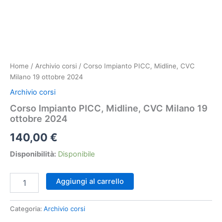
Home
/
Archivio corsi
/ Corso Impianto PICC, Midline, CVC
Milano 19 ottobre 2024
Archivio corsi
Corso Impianto PICC, Midline, CVC Milano 19
ottobre 2024
140,00
€
Disponibilità:
Disponibile
Corso
Aggiungi al carrello
Impianto
PICC,
Midline,
Categoria:
Archivio corsi
CVC