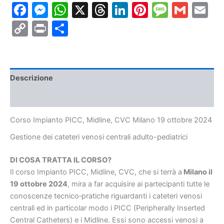
Facebook
Messenger
WhatsApp
X
Threads
LinkedIn
Pinterest
Messa
Gmai
E
Milano
19
Copy
Print
Condividi
ottobre
2024
Link
quantità
Descrizione
Informazioni aggiuntive
Corso Impianto PICC, Midline, CVC Milano 19 ottobre 2024
Gestione dei cateteri venosi centrali adulto-pediatrici
DI COSA TRATTA IL CORSO?
Il corso Impianto PICC, Midline, CVC, che si terrà a
Milano il
19 ottobre 2024
, mira a far acquisire ai partecipanti tutte le
conoscenze tecnico‐pratiche riguardanti i cateteri venosi
centrali ed in particolar modo i PICC (Peripherally Inserted
Central Catheters) e i Midline. Essi sono accessi venosi a