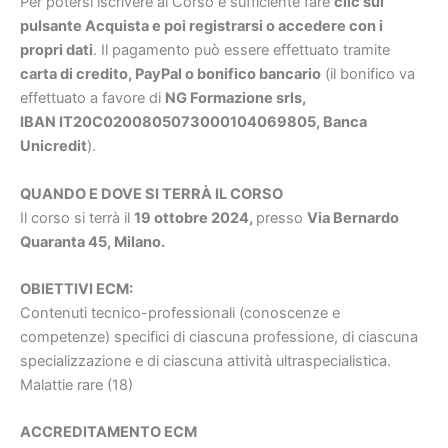
Per potersi iscrivere al Corso è sufficiente fare
clic sul
pulsante Acquista e poi registrarsi o accedere con i
propri dati
. Il pagamento può essere effettuato tramite
carta di credito, PayPal o bonifico bancario
(il bonifico va
effettuato a favore di
NG Formazione srls,
IBAN IT20C0200805073000104069805, Banca
Unicredit
).
QUANDO E DOVE SI TERRÀ IL CORSO
Il corso si terrà il
19 ottobre 2024
,
presso
Via Bernardo
Quaranta 45, Milano.
OBIETTIVI ECM:
Contenuti tecnico-professionali (conoscenze e
competenze) specifici di ciascuna professione, di ciascuna
specializzazione e di ciascuna attività ultraspecialistica.
Malattie rare (18)
ACCREDITAMENTO ECM