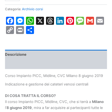
PICC,
Midline,
Categoria:
Archivio corsi
CVC
Facebook
Messenger
WhatsApp
X
Threads
LinkedIn
Pinterest
Messa
Gmai
E
Milano
8
Copy
Print
Condividi
giugno
2019
Link
quantità
Descrizione
Informazioni aggiuntive
Corso Impianto PICC, Midline, CVC Milano 8 giugno 2019
Indicazione e gestione dei cateteri venosi centrali
DI COSA TRATTA IL CORSO?
Il corso Impianto PICC, Midline, CVC, che si terrà a
Milano
l’
8 giugno 2019
, mira a far acquisire ai partecipanti tutte le