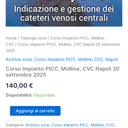
Home
/
Tipologia corsi
/
Corso Impianto PICC, Midline,
CVC
/ Corso Impianto PICC, Midline, CVC Napoli 20 settembre
2025
Archivio corsi
,
Corso Impianto PICC, Midline, CVC
,
Napoli
Corso Impianto PICC, Midline, CVC Napoli 20
settembre 2025
140,00
€
Disponibilità:
Disponibile
Corso
Aggiungi al carrello
Impianto
PICC,
Categorie:
Archivio corsi
,
Corso Impianto PICC, Midline, CVC
,
Midline,