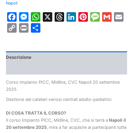
Napoli
CVC
Napoli
Facebook
Messenger
WhatsApp
X
Threads
LinkedIn
Pinterest
Messa
Gmai
E
20
settembre
Copy
Print
Condividi
2025
quantità
Link
Descrizione
Informazioni aggiuntive
Corso Impianto PICC, Midline, CVC Napoli 20 settembre
2025
Gestione dei cateteri venosi centrali adulto-pediatrici
DI COSA TRATTA IL CORSO?
Il corso Impianto PICC, Midline, CVC, che si terrà a
Napoli
il
20 settembre
2025
, mira a far acquisire ai partecipanti tutte