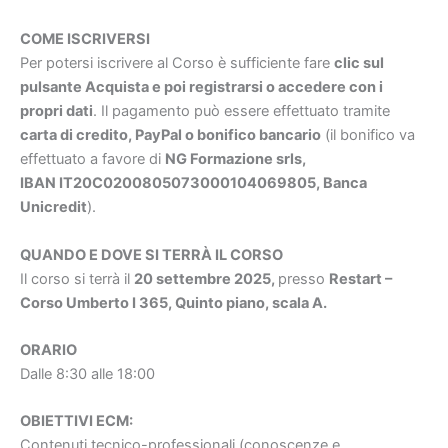
COME ISCRIVERSI
Per potersi iscrivere al Corso è sufficiente fare
clic sul
pulsante Acquista e poi registrarsi o accedere con i
propri dati
. Il pagamento può essere effettuato tramite
carta di credito, PayPal o bonifico bancario
(il bonifico va
effettuato a favore di
NG Formazione srls,
IBAN IT20C0200805073000104069805, Banca
Unicredit
).
QUANDO E DOVE SI TERRÀ IL CORSO
Il corso si terrà il
20 settembre 2025
,
presso
Restart –
Corso Umberto I 365, Quinto piano, scala A.
ORARIO
Dalle 8:30 alle 18:00
OBIETTIVI ECM:
Contenuti tecnico-professionali (conoscenze e