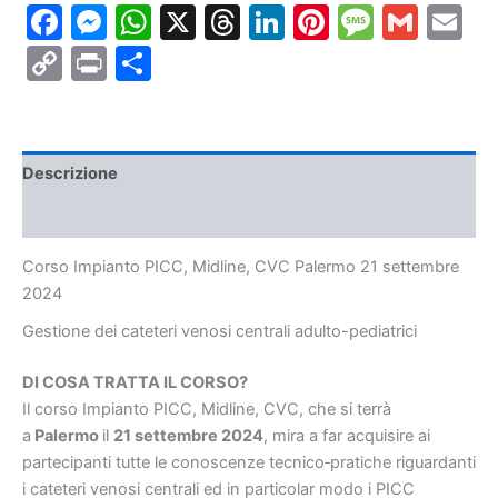
Facebook
Messenger
WhatsApp
X
Threads
LinkedIn
Pinterest
Messa
Gmai
E
Palermo
21
Copy
Print
Condividi
settembre
2024
Link
quantità
Descrizione
Informazioni aggiuntive
Corso Impianto PICC, Midline, CVC Palermo 21 settembre
2024
Gestione dei cateteri venosi centrali adulto-pediatrici
DI COSA TRATTA IL CORSO?
Il corso Impianto PICC, Midline, CVC, che si terrà
a
Palermo
il
21 settembre 2024
, mira a far acquisire ai
partecipanti tutte le conoscenze tecnico‐pratiche riguardanti
i cateteri venosi centrali ed in particolar modo i PICC