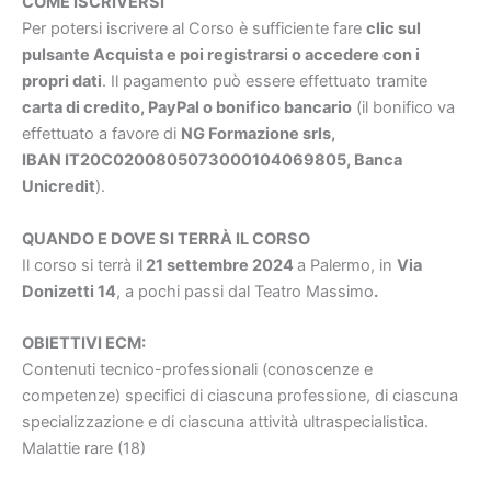
COME ISCRIVERSI
Per potersi iscrivere al Corso è sufficiente fare
clic sul
pulsante Acquista e poi registrarsi o accedere con i
propri dati
. Il pagamento può essere effettuato tramite
carta di credito, PayPal o bonifico bancario
(il bonifico va
effettuato a favore di
NG Formazione srls,
IBAN IT20C0200805073000104069805, Banca
Unicredit
).
QUANDO E DOVE SI TERRÀ IL CORSO
Il corso si terrà il
21 settembre 2024
a Palermo, in
Via
Donizetti 14
, a pochi passi dal Teatro Massimo
.
OBIETTIVI ECM:
Contenuti tecnico-professionali (conoscenze e
competenze) specifici di ciascuna professione, di ciascuna
specializzazione e di ciascuna attività ultraspecialistica.
Malattie rare (18)