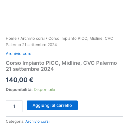
Home
/
Archivio corsi
/ Corso Impianto PICC, Midline, CVC
Palermo 21 settembre 2024
Archivio corsi
Corso Impianto PICC, Midline, CVC Palermo
21 settembre 2024
140,00
€
Disponibilità:
Disponibile
Corso
Aggiungi al carrello
Impianto
PICC,
Midline,
Categoria:
Archivio corsi
CVC