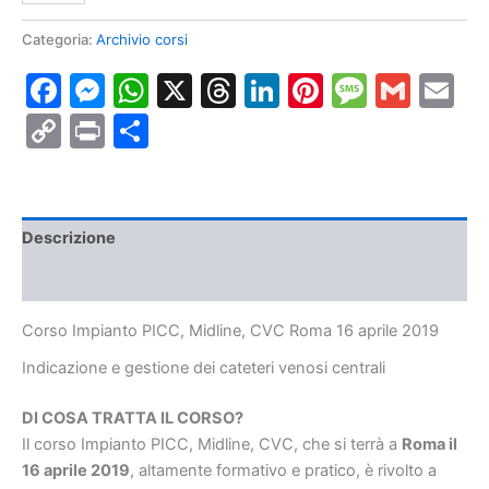
PICC,
Midline,
Categoria:
Archivio corsi
CVC
Facebook
Messenger
WhatsApp
X
Threads
LinkedIn
Pinterest
Messa
Gmai
E
Roma
16
Copy
Print
Condividi
aprile
2019
Link
quantità
Descrizione
Informazioni aggiuntive
Corso Impianto PICC, Midline, CVC Roma 16 aprile 2019
Indicazione e gestione dei cateteri venosi centrali
DI COSA TRATTA IL CORSO?
Il corso Impianto PICC, Midline, CVC, che si terrà a
Roma il
16 aprile 2019
, altamente formativo e pratico, è rivolto a