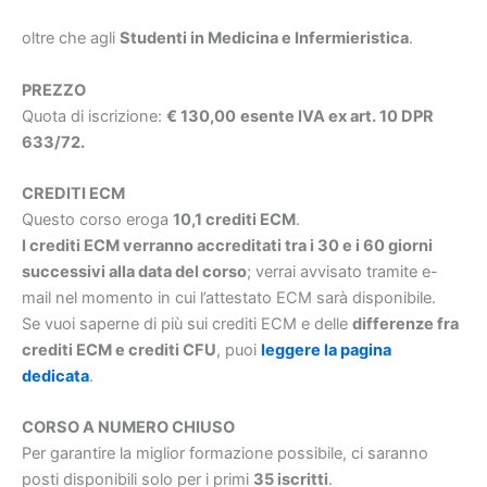
oltre che agli
Studenti in Medicina e Infermieristica
.
PREZZO
Quota di iscrizione:
€ 130,00
esente IVA ex art. 10 DPR
633/72.
CREDITI ECM
Questo corso eroga
10,1 crediti ECM
.
I crediti ECM verranno accreditati tra i 30 e i 60 giorni
successivi alla data del corso
; verrai avvisato tramite e-
mail nel momento in cui l’attestato ECM sarà disponibile.
Se vuoi saperne di più sui crediti ECM e delle
differenze fra
crediti ECM e crediti CFU
, puoi
leggere la pagina
dedicata
.
CORSO A NUMERO CHIUSO
Per garantire la miglior formazione possibile, ci saranno
posti disponibili solo per i primi
35 iscritti
.