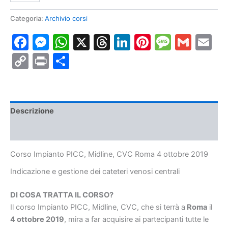
PICC,
Midline,
Categoria:
Archivio corsi
CVC
Facebook
Messenger
WhatsApp
X
Threads
LinkedIn
Pinterest
Messa
Gmai
E
Roma
4
Copy
Print
Condividi
ottobre
2019
Link
quantità
Descrizione
Informazioni aggiuntive
Corso Impianto PICC, Midline, CVC Roma 4 ottobre 2019
Indicazione e gestione dei cateteri venosi centrali
DI COSA TRATTA IL CORSO?
Il corso Impianto PICC, Midline, CVC, che si terrà a
Roma
il
4 ottobre 2019
, mira a far acquisire ai partecipanti tutte le