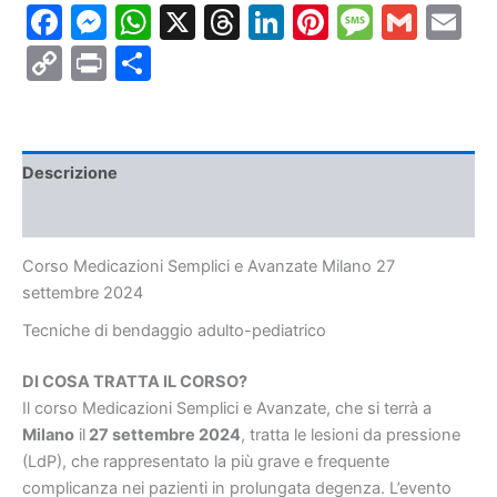
Facebook
Messenger
WhatsApp
X
Threads
LinkedIn
Pinterest
Messa
Gmai
E
Milano
27
Copy
Print
Condividi
settembre
2024
Link
quantità
Descrizione
Informazioni aggiuntive
Corso Medicazioni Semplici e Avanzate Milano 27
settembre 2024
Tecniche di bendaggio
adulto-pediatrico
DI COSA TRATTA IL CORSO?
Il corso Medicazioni Semplici e Avanzate, che si terrà a
Milano
il
27 settembre 2024
, tratta le lesioni da pressione
(LdP), che rappresentato la più grave e frequente
complicanza nei pazienti in prolungata degenza. L’evento