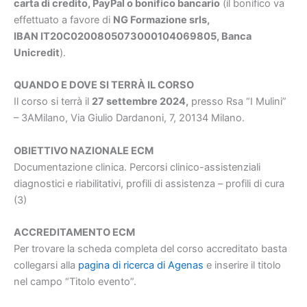
carta di credito, PayPal o bonifico bancario
(il bonifico va
effettuato a favore di
NG Formazione srls,
IBAN IT20C0200805073000104069805, Banca
Unicredit
).
QUANDO E DOVE SI TERRÀ IL CORSO
Il corso si terrà il
27 settembre 2024
,
presso Rsa “I Mulini”
– 3AMilano, Via Giulio Dardanoni, 7, 20134 Milano.
OBIETTIVO NAZIONALE ECM
Documentazione clinica. Percorsi clinico-assistenziali
diagnostici e riabilitativi, profili di assistenza – profili di cura
(3)
ACCREDITAMENTO ECM
Per trovare la scheda completa del corso accreditato basta
collegarsi alla
pagina di ricerca di Agenas
e inserire il titolo
nel campo “Titolo evento”.