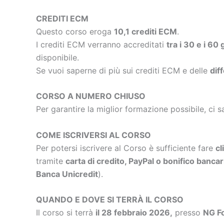
CREDITI ECM
Questo corso eroga
10,1 crediti ECM
.
I crediti ECM verranno accreditati
tra i 30 e i 60
disponibile.
Se vuoi saperne di più sui crediti ECM e delle
dif
CORSO A NUMERO CHIUSO
Per garantire la miglior formazione possibile, ci s
COME ISCRIVERSI AL CORSO
Per potersi iscrivere al Corso è sufficiente fare
cl
tramite
carta di credito, PayPal o bonifico bancar
Banca Unicredit
).
QUANDO E DOVE SI TERRÀ IL CORSO
Il corso si terrà
il 28 febbraio 2026
,
presso
NG F