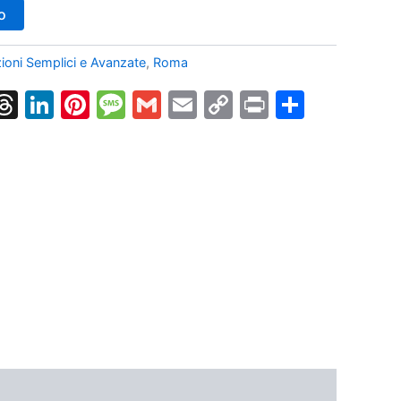
o
oni Semplici e Avanzate
,
Roma
k
nger
tsApp
X
Threads
LinkedIn
Pinterest
Message
Gmail
Email
Copy
Print
Condiv
Link