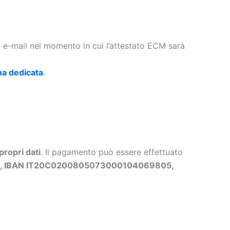
te e-mail nel momento in cui l’attestato ECM sarà
na dedicata
.
propri dati
. Il pagamento può essere effettuato
ls, IBAN IT20C0200805073000104069805,