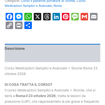
Categorie:
Corso Il paziente portatore di Stomie
,
Corso
e
Medicazioni Semplici e Avanzate
,
Roma
Avanzate
+
Facebook
Messenger
WhatsApp
X
Threads
LinkedIn
Pinterest
Messa
Gmai
E
Stomie
Roma
Copy
Print
Condividi
23
ottobre
Link
2026
quantità
Descrizione
Informazioni aggiuntive
Corso Medicazioni Semplici e Avanzate + Stomie Roma 23
ottobre 2026
DI COSA TRATTA IL CORSO?
Il corso Medicazioni Semplici e Avanzate + Stomie, che si
terrà a
Roma il 23 ottobre 2026
, tratta le lesioni da
pressione (LdP), che rappresentato la più grave e frequente