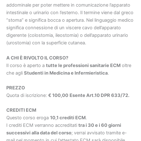
addominale per poter mettere in comunicazione l’apparato
intestinale o urinario con l’esterno. Il termine viene dal greco
“stoma” e significa bocca o apertura. Nel linguaggio medico
significa connessione di un viscere cavo dell’apparato
digerente (colostomia, ileostomia) o dell’apparato urinario
(urostomia) con la superficie cutanea.
A CHI È RIVOLTO IL CORSO?
Il corso è aperto a
tutte le professioni sanitarie ECM
oltre
che agli
Studenti in Medicina e Infermieristica
.
PREZZO
Quota di iscrizione:
€ 100,00
Esente Art.10 DPR 633/72.
CREDITI ECM
Questo corso eroga
10,1 crediti ECM
.
I crediti ECM verranno accreditati
tra i 30 e i 60 giorni
successivi alla data del corso
; verrai avvisato tramite e-
mail nel momento in cui l’attestato ECM sarà disponibile.