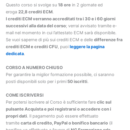
Questo corso si svolge su
18 ore
in 2 giornate ed
eroga
22,8 crediti ECM
.
I crediti ECM verranno accreditati tra i 30 e i 60 giorni
successivi alla data del corso
; verrai avvisato tramite e-
mail nel momento in cui l’attestato ECM sarà disponibile.
Se vuoi saperne di più sui crediti ECM e delle
differenze fra
crediti ECM e crediti CFU
, puoi
leggere la pagina
dedicata
.
CORSO A NUMERO CHIUSO
Per garantire la miglior formazione possibile, ci saranno
posti disponibili solo per i primi
50 iscritti
.
COME ISCRIVERSI
Per potersi iscrivere al Corso è sufficiente fare
clic sul
pulsante Acquista e poi registrarsi o accedere con i
propri dati
. Il pagamento può essere effettuato
tramite
carta di credito, PayPal o bonifico bancario
(il
bonifico va effettuato a favore di
NG Formazione srls,