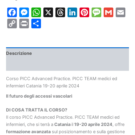
PICC
Facebook
Messenger
WhatsApp
X
Threads
LinkedIn
Pinterest
Messa
Gmai
E
TEAM
medici
Copy
Print
Condividi
ed
infermieri
Link
Catania
19-
20
aprile
Descrizione
2024
quantità
Informazioni aggiuntive
Corso PICC Advanced Practice. PICC TEAM medici ed
infermieri Catania 19-20 aprile 2024
Il futuro degli accessi vascolari
DI COSA TRATTA IL CORSO?
Il corso PICC Advanced Practice. PICC TEAM medici ed
infermieri, che si terrà a
Catania
il
19-20 aprile 2024
, offre
formazione avanzata
sul posizionamento e sulla gestione