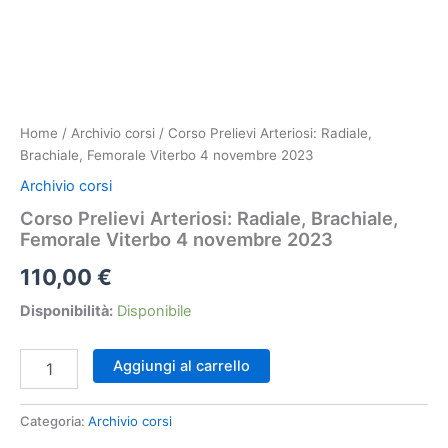
Home
/
Archivio corsi
/ Corso Prelievi Arteriosi: Radiale,
Brachiale, Femorale Viterbo 4 novembre 2023
Archivio corsi
Corso Prelievi Arteriosi: Radiale, Brachiale,
Femorale Viterbo 4 novembre 2023
110,00
€
Disponibilità:
Disponibile
Corso
Aggiungi al carrello
Prelievi
Arteriosi:
Radiale,
Categoria:
Archivio corsi
Brachiale,