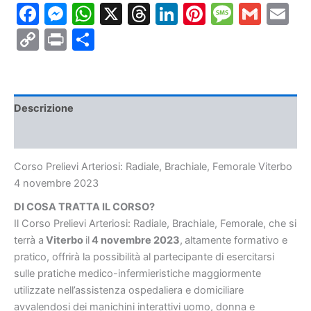
Facebook
Messenger
WhatsApp
X
Threads
LinkedIn
Pinterest
Messa
Gmai
E
Femorale
Viterbo
Copy
Print
Condividi
4
novembre
Link
2023
quantità
Descrizione
Informazioni aggiuntive
Corso Prelievi Arteriosi: Radiale, Brachiale, Femorale Viterbo
4 novembre 2023
DI COSA TRATTA IL CORSO?
Il Corso Prelievi Arteriosi: Radiale, Brachiale, Femorale, che si
terrà a
Viterbo
il
4 novembre
2023
,
altamente formativo e
pratico, offrirà la possibilità al partecipante di esercitarsi
sulle pratiche medico-infermieristiche maggiormente
utilizzate nell’assistenza ospedaliera e domiciliare
avvalendosi dei manichini interattivi uomo, donna e