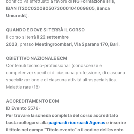
bonifico va effettuato a favore di
NG Formazione srls,
IBAN IT20C0200805073000104069805, Banca
Unicredit
).
QUANDO E DOVE SI TERRÀ IL CORSO
Il corso si terrà il
22 settembre
2023
,
presso
Meetingroombari, Via Sparano 170, Bari.
OBIETTIVO NAZIONALE ECM
Contenuti tecnico-professionali (conoscenze e
competenze) specifici di ciascuna professione, di ciascuna
specializzazione e di ciascuna attività ultraspecialistica.
Malattie rare (18)
ACCREDITAMENTO ECM
ID Evento 5576-
Per trovare la scheda completa del corso accreditato
basta collegarsi alla
pagina di ricerca di Agenas
e inserire
il titolo nel campo “Titolo evento” o il codice dell’evento