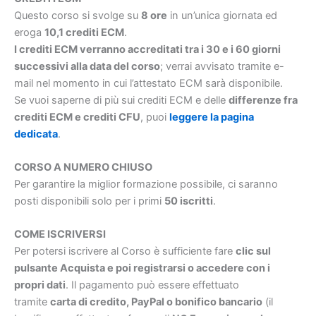
Questo corso si svolge su
8 ore
in un’unica giornata ed
eroga
10,1 crediti ECM
.
I crediti ECM verranno accreditati tra i 30 e i 60 giorni
successivi alla data del corso
; verrai avvisato tramite e-
mail nel momento in cui l’attestato ECM sarà disponibile.
Se vuoi saperne di più sui crediti ECM e delle
differenze fra
crediti ECM e crediti CFU
, puoi
leggere la pagina
dedicata
.
CORSO A NUMERO CHIUSO
Per garantire la miglior formazione possibile, ci saranno
posti disponibili solo per i primi
50 iscritti
.
COME ISCRIVERSI
Per potersi iscrivere al Corso è sufficiente fare
clic sul
pulsante Acquista e poi registrarsi o accedere con i
propri dati
. Il pagamento può essere effettuato
tramite
carta di credito, PayPal o bonifico bancario
(il