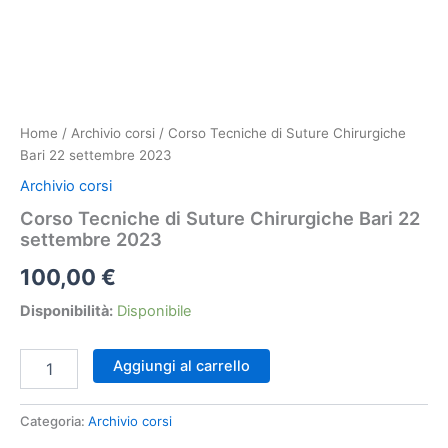
Home
/
Archivio corsi
/ Corso Tecniche di Suture Chirurgiche
Bari 22 settembre 2023
Archivio corsi
Corso Tecniche di Suture Chirurgiche Bari 22
settembre 2023
100,00
€
Disponibilità:
Disponibile
Corso
Aggiungi al carrello
Tecniche
di
Suture
Categoria:
Archivio corsi
Chirurgiche