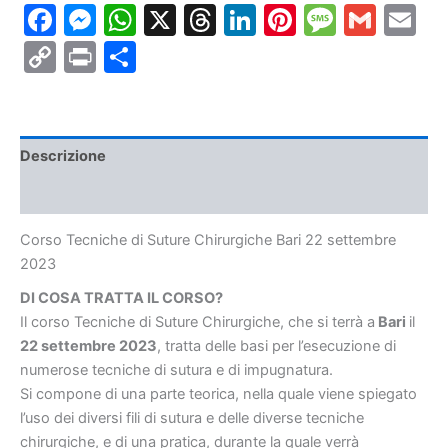
Facebook
Messenger
WhatsApp
X
Threads
LinkedIn
Pinterest
Messa
Gmai
E
Bari
22
Copy
Print
Condividi
settembre
2023
Link
quantità
Descrizione
Informazioni aggiuntive
Corso Tecniche di Suture Chirurgiche Bari 22 settembre
2023
DI COSA TRATTA IL CORSO?
Il corso Tecniche di Suture Chirurgiche, che si terrà a
Bari
il
22 settembre 2023
, tratta delle basi per l’esecuzione di
numerose tecniche di sutura e di impugnatura.
Si compone di una parte teorica, nella quale viene spiegato
l’uso dei diversi fili di sutura e delle diverse tecniche
chirurgiche, e di una pratica, durante la quale verrà