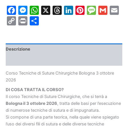
Chirurgiche
Facebook
Messenger
WhatsApp
X
Threads
LinkedIn
Pinterest
Messa
Gmai
E
Bologna
3
Copy
Print
Condividi
ottobre
2026
Link
quantità
Descrizione
Informazioni aggiuntive
Corso Tecniche di Suture Chirurgiche Bologna 3 ottobre
2026
DI COSA TRATTA IL CORSO?
Il corso Tecniche di Suture Chirurgiche, che si terrà a
Bologna il 3 ottobre 2026
, tratta delle basi per l’esecuzione
di numerose tecniche di sutura e di impugnatura.
Si compone di una parte teorica, nella quale viene spiegato
l’uso dei diversi fili di sutura e delle diverse tecniche