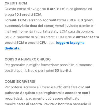
CREDITI ECM
Questo corso si svolge su
8 ore
in un’unica giornata ed
eroga
10,1 crediti ECM
.
I crediti ECM verranno accreditati tra i 30 e i 60 giorni
successivi alla data del corso
; verrai avvisato tramite e-
mail nel momento in cui l’attestato ECM sarà disponibile.
Se vuoi saperne di più sui crediti ECM e delle
differenze fra
crediti ECM e crediti CFU
, puoi
leggere la pagina
dedicata
.
CORSO A NUMERO CHIUSO
Per garantire la miglior formazione possibile, ci saranno
posti disponibili solo per i primi
50 iscritti
.
COME ISCRIVERSI
Per potersi iscrivere al Corso è sufficiente fare
clic sul
pulsante Acquista e poi registrarsi o accedere con i
propri dati
. Il pagamento può essere effettuato
tramite
carta di credito, PayPal o bonifico bancario
(il