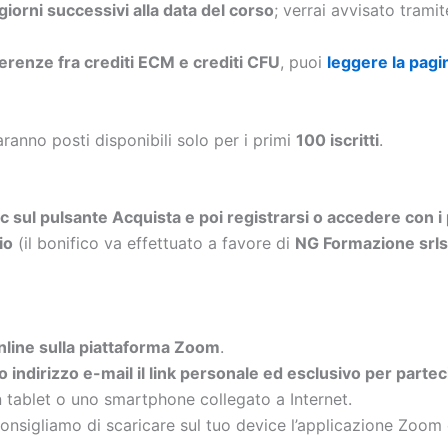
 giorni successivi alla data del corso
; verrai avvisato trami
ferenze fra crediti ECM e crediti CFU
, puoi
leggere la pagi
aranno posti disponibili solo per i primi
100 iscritti
.
ic sul pulsante Acquista e poi registrarsi o accedere con i 
io
(il bonifico va effettuato a favore di
NG Formazione sr
a online sulla piattaforma Zoom
.
uo indirizzo e-mail il link personale ed esclusivo per parte
n tablet o uno smartphone collegato a Internet.
onsigliamo di scaricare sul tuo device l’applicazione Zoom 