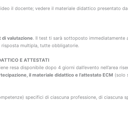
video il docente; vedere il materiale didattico presentato d
t di valutazione
. Il test ti sarà sottoposto immediatamente
isposta multipla, tutte obbligatorie.
DATTICO E ATTESTATI
viene resa disponibile dopo 4 giorni dall’evento nell’area ri
rtecipazione, il materiale didattico e l’attestato ECM
(solo s
petenze) specifici di ciascuna professione, di ciascuna spe