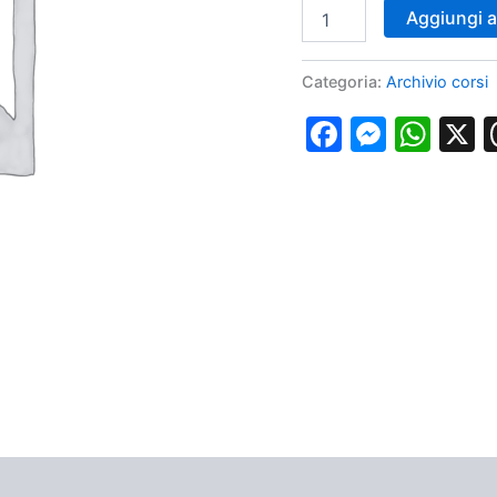
Webinar
Aggiungi al
Accessi
Vascolari
Ecoguidati
Categoria:
Archivio corsi
PICC,
CICC,
Faceboo
Messe
Wha
FICC,
Port,
Midline,
Agocannula
15
gennaio
2021
quantità