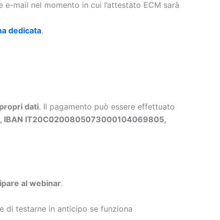
te e-mail nel momento in cui l’attestato ECM sarà
na dedicata
.
propri dati
. Il pagamento può essere effettuato
ls, IBAN IT20C0200805073000104069805,
cipare al webinar
.
e di testarne in anticipo se funziona