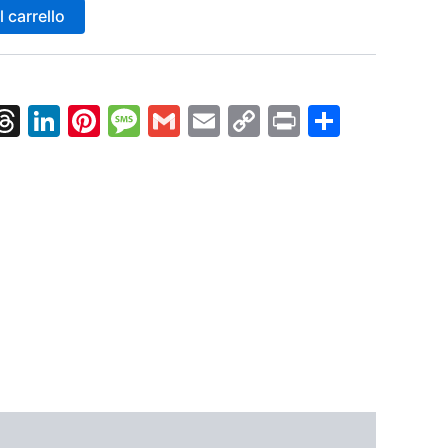
 carrello
k
nger
tsApp
X
Threads
LinkedIn
Pinterest
Message
Gmail
Email
Copy
Print
Condiv
Link