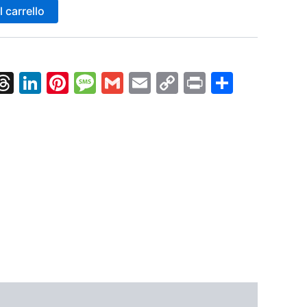
 carrello
k
nger
tsApp
X
Threads
LinkedIn
Pinterest
Message
Gmail
Email
Copy
Print
Condiv
Link