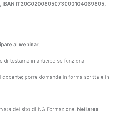
ls, IBAN IT20C0200805073000104069805,
cipare al webinar
.
e di testarne in anticipo se funziona
al docente; porre domande in forma scritta e in
servata del sito di NG Formazione.
Nell’area