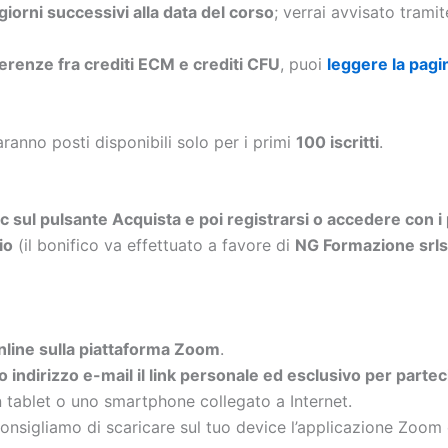
 giorni successivi alla data del corso
; verrai avvisato trami
ferenze fra crediti ECM e crediti CFU
, puoi
leggere la pagi
aranno posti disponibili solo per i primi
100 iscritti
.
ic sul pulsante Acquista e poi registrarsi o accedere con i 
io
(il bonifico va effettuato a favore di
NG Formazione sr
a online sulla piattaforma Zoom
.
uo indirizzo e-mail il link personale ed esclusivo per parte
n tablet o uno smartphone collegato a Internet.
onsigliamo di scaricare sul tuo device l’applicazione Zoom 