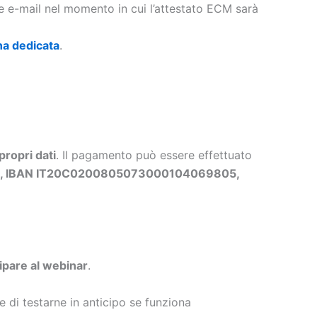
te e-mail nel momento in cui l’attestato ECM sarà
na dedicata
.
propri dati
. Il pagamento può essere effettuato
ls, IBAN IT20C0200805073000104069805,
cipare al webinar
.
e di testarne in anticipo se funziona