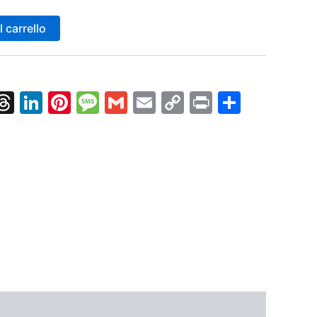
 carrello
k
nger
tsApp
X
Threads
LinkedIn
Pinterest
Message
Gmail
Email
Copy
Print
Condiv
Link