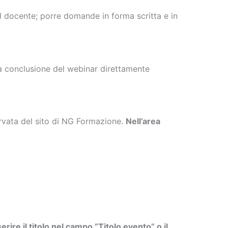
al docente; porre domande in forma scritta e in
 a conclusione del webinar direttamente
servata del sito di NG Formazione.
Nell’area
erire il titolo nel campo “Titolo evento” o il