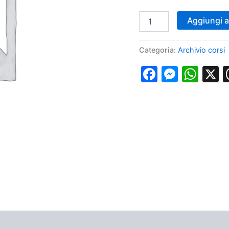
Webinar
Aggiungi al
Tamponi
microbiologici,
Test
Categoria:
Archivio corsi
sierologici,
Accessi
Faceboo
Messe
Wha
venosi,
Prelievi
capillari,
Vaccini
13
gennaio
2022
quantità