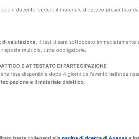
video il docente; vedere il materiale didattico presentato d
t di valutazione
. Il test ti sarà sottoposto immediatamente
isposta multipla, tutte obbligatorie.
DATTICO E ATTESTATO DI PARTECIPAZIONE
viene resa disponibile dopo 4 giorni dall’evento nell’area ri
rtecipazione e il materiale didattico.
tato basta collegarsi alla
pagina di ricerca di Agenas
e ins