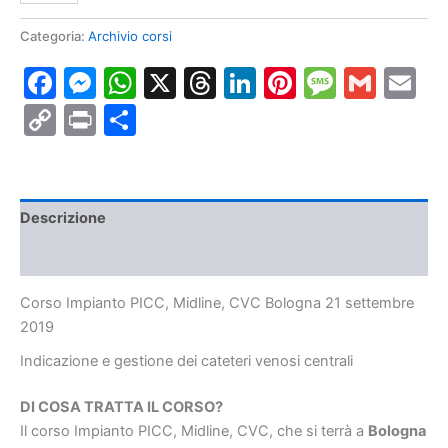
PICC,
Midline,
Categoria:
Archivio corsi
CVC
Facebook
Messenger
WhatsApp
X
Threads
LinkedIn
Pinterest
Messa
Gmai
E
Bologna
21
Copy
Print
Condividi
settembre
2019
Link
quantità
Descrizione
Informazioni aggiuntive
Corso Impianto PICC, Midline, CVC Bologna 21 settembre
2019
Indicazione e gestione dei cateteri venosi centrali
DI COSA TRATTA IL CORSO?
Il corso Impianto PICC, Midline, CVC, che si terrà a
Bologna