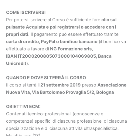
COME ISCRIVERSI
Per potersi iscrivere al Corso è sufficiente fare
clic sul
pulsante Acquista e poi registrarsi o accedere con i
propri dati
. Il pagamento può essere effettuato tramite
carta di credito, PayPal o bonifico bancario
(il bonifico va
effettuato a favore di
NG Formazione srls,
IBAN IT20C0200805073000104069805, Banca
Unicredit
).
QUANDO E DOVE SI TERRÀ IL CORSO
Il corso si terrà il
21 settembre
2019
presso
Associazione
Nuova Vita,
Via Bartolomeo Provaglia 5/2, Bologna
OBIETTIVI ECM:
Contenuti tecnico-professionali (conoscenze e
competenze) specifici di ciascuna professione, di ciascuna
specializzazione e di ciascuna attività ultraspecialistica.
Malattie rare (18)