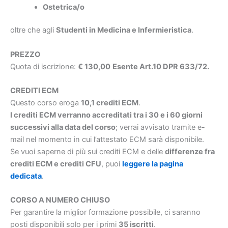
Ostetrica/o
oltre che agli
Studenti in Medicina e Infermieristica
.
PREZZO
Quota di iscrizione:
€ 130,00
Esente Art.10 DPR 633/72.
CREDITI ECM
Questo corso eroga
10,1 crediti ECM
.
I crediti ECM verranno accreditati tra i 30 e i 60 giorni
successivi alla data del corso
; verrai avvisato tramite e-
mail nel momento in cui l’attestato ECM sarà disponibile.
Se vuoi saperne di più sui crediti ECM e delle
differenze fra
crediti ECM e crediti CFU
, puoi
leggere la pagina
dedicata
.
CORSO A NUMERO CHIUSO
Per garantire la miglior formazione possibile, ci saranno
posti disponibili solo per i primi
35 iscritti
.