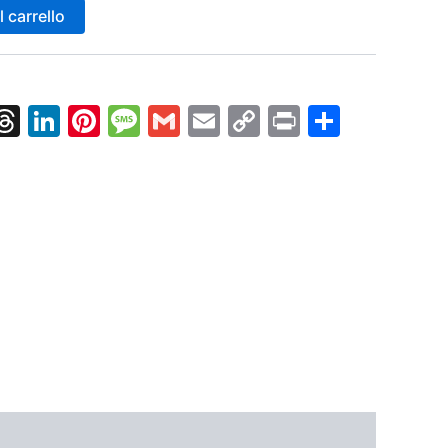
 carrello
k
nger
tsApp
X
Threads
LinkedIn
Pinterest
Message
Gmail
Email
Copy
Print
Condiv
Link