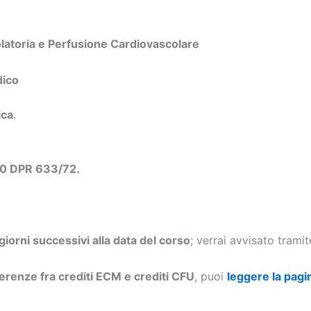
olatoria e Perfusione Cardiovascolare
dico
ica
.
 10 DPR 633/72.
 giorni successivi alla data del corso
; verrai avvisato trami
ferenze fra crediti ECM e crediti CFU
, puoi
leggere la pagi