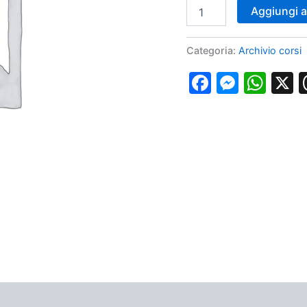
Corso
Aggiungi al
Accessi
venosi
Prelievi
Categoria:
Archivio corsi
arteriosi
Napoli
Faceboo
Messe
Wha
2
luglio
2022
quantità