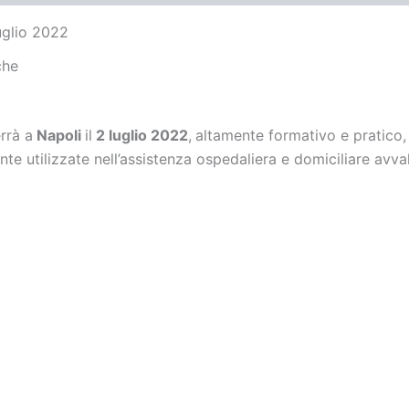
uglio 2022
che
errà a
Napoli
il
2 luglio 2022
,
altamente formativo e pratico, o
te utilizzate nell’assistenza ospedaliera e domiciliare avva