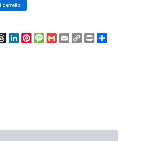
 carrello
k
nger
tsApp
X
Threads
LinkedIn
Pinterest
Message
Gmail
Email
Copy
Print
Condiv
Link