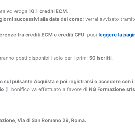
ata ed eroga
10,1
crediti
ECM
.
 giorni successivi alla data del corso
; verrai avvisato trami
ferenze fra crediti ECM e crediti CFU
, puoi
leggere la pagi
aranno posti disponibili solo per i primi
50 iscritti
.
ic sul pulsante Acquista e poi registrarsi o accedere con i 
io
(il bonifico va effettuato a favore di
NG Formazione sr
azione,
Via di San Romano 29, Roma.