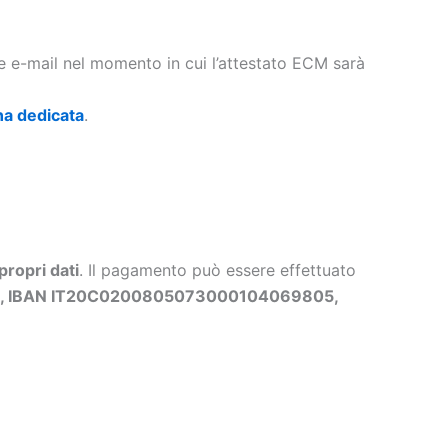
te e-mail nel momento in cui l’attestato ECM sarà
na dedicata
.
propri dati
. Il pagamento può essere effettuato
ls, IBAN IT20C0200805073000104069805,