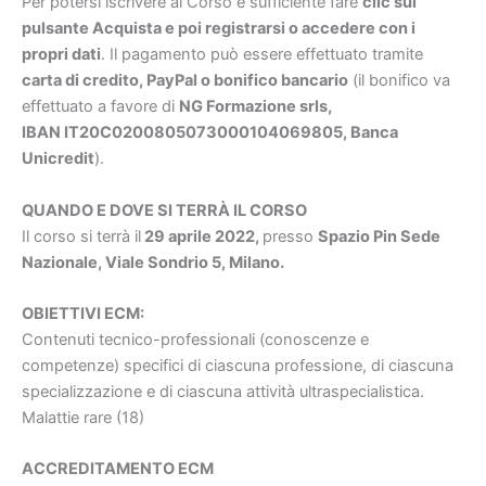
Per potersi iscrivere al Corso è sufficiente fare
clic sul
pulsante Acquista e poi registrarsi o accedere con i
propri dati
. Il pagamento può essere effettuato tramite
carta di credito, PayPal o bonifico bancario
(il bonifico va
effettuato a favore di
NG Formazione srls,
IBAN IT20C0200805073000104069805, Banca
Unicredit
).
QUANDO E DOVE SI TERRÀ IL CORSO
Il corso si terrà il
29 aprile
2022,
presso
Spazio Pin Sede
Nazionale, Viale Sondrio 5, Milano.
OBIETTIVI ECM:
Contenuti tecnico-professionali (conoscenze e
competenze) specifici di ciascuna professione, di ciascuna
specializzazione e di ciascuna attività ultraspecialistica.
Malattie rare (18)
ACCREDITAMENTO ECM