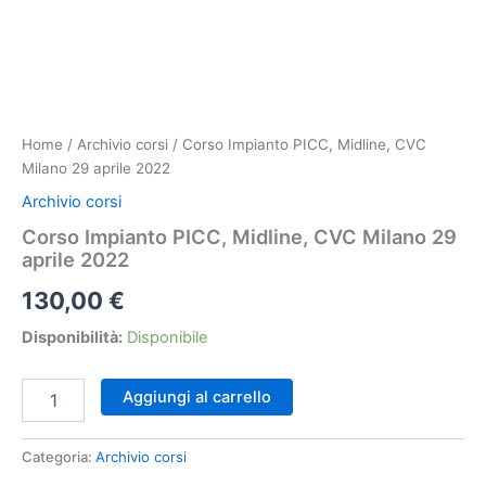
Home
/
Archivio corsi
/ Corso Impianto PICC, Midline, CVC
Milano 29 aprile 2022
Archivio corsi
Corso Impianto PICC, Midline, CVC Milano 29
aprile 2022
130,00
€
Disponibilità:
Disponibile
Corso
Aggiungi al carrello
Impianto
PICC,
Midline,
Categoria:
Archivio corsi
CVC