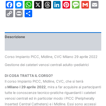
Facebook
Messenger
WhatsApp
X
Threads
LinkedIn
Pinterest
Messa
Gmai
E
Milano
29
Copy
Print
Condividi
aprile
2022
Link
quantità
Descrizione
Informazioni aggiuntive
Corso Impianto PICC, Midline, CVC Milano 29 aprile 2022
Gestione dei cateteri venosi centrali adulto-pediatrici
DI COSA TRATTA IL CORSO?
Il corso Impianto PICC, Midline, CVC, che si terrà
a
Milano
il
29 aprile
2022
, mira a far acquisire ai partecipanti
tutte le conoscenze tecnico‐pratiche riguardanti i cateteri
venosi centrali ed in particolar modo i PICC (Peripherally
Inserted Central Catheters) e i Midline. Essi sono accessi