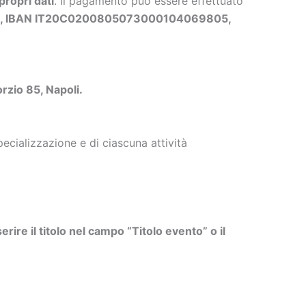
propri dati
. Il pagamento può essere effettuato
ls, IBAN IT20C0200805073000104069805,
orzio 85, Napoli.
cializzazione e di ciascuna attività
erire il titolo nel campo “Titolo evento” o il