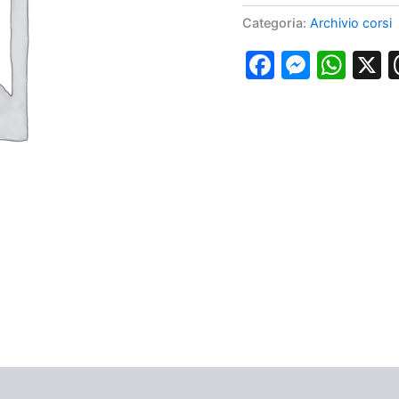
Midline,
Categoria:
Archivio corsi
CVC
Napoli
Faceboo
Messe
Wha
1
luglio
2022
quantità