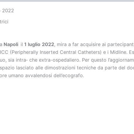
o 2022
rici
 a
Napoli
il
1 luglio
2022
, mira a far acquisire ai partecipan
 PICC (Peripherally Inserted Central Catheters) e i Midline.
nuo, sia intra‐ che extra-ospedaliero. Per questo l’aggiorn
pazio lasciato alle dimostrazioni tecniche da parte del doc
tore umano avvalendosi dell’ecografo.