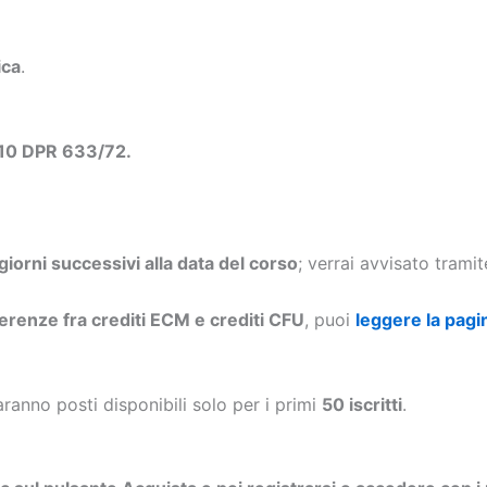
ica
.
 10 DPR 633/72.
 giorni successivi alla data del corso
; verrai avvisato trami
ferenze fra crediti ECM e crediti CFU
, puoi
leggere la pagi
aranno posti disponibili solo per i primi
50 iscritti
.