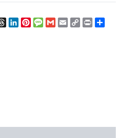
k
nger
tsApp
X
Threads
LinkedIn
Pinterest
Message
Gmail
Email
Copy
Print
Condiv
Link