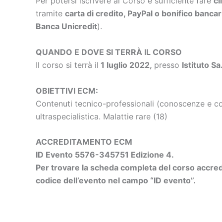
Per potersi iscrivere al Corso è sufficiente fare
cl
tramite
carta di credito, PayPal o bonifico bancar
Banca Unicredit
).
QUANDO E DOVE SI TERRÀ IL CORSO
Il corso si terrà il
1 luglio
2022,
presso
Istituto S
OBIETTIVI ECM:
Contenuti tecnico-professionali (conoscenze e com
ultraspecialistica. Malattie rare (18)
ACCREDITAMENTO ECM
ID Evento 5576-345751 Edizione 4.
Per trovare la scheda completa del corso accredi
codice dell’evento nel campo “ID evento”.