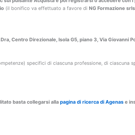
ic sul pulsante Acquista e poi registrarsi o accedere con i 
io
(il bonifico va effettuato a favore di
NG Formazione sr
a.Dra, Centro Direzionale, Isola G5, piano 3, Via Giovanni P
petenze) specifici di ciascuna professione, di ciascuna spe
tato basta collegarsi alla
pagina di ricerca di Agenas
e ins