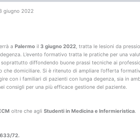
 3 giugno 2022
terrà a
Palermo
il
3 giugno
2022
, tratta le lesioni da press
degenza. L’evento formativo tratta le pratiche per una valu
 soprattutto diffondendo buone prassi tecniche ai profession
ro che domiciliare. Si è ritenuto di ampliare l’offerta forma
ire con i familiari di pazienti con lunga degenza, sia in am
 nei consigli per una più efficace gestione del paziente.
e ECM
oltre che agli
Studenti in Medicina e Infermieristica
.
 633/72.