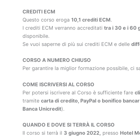
CREDITI ECM
Questo corso eroga
10,1 crediti ECM
.
I crediti ECM verranno accreditati
tra i 30 e i 60
disponibile.
Se vuoi saperne di più sui crediti ECM e delle
dif
CORSO A NUMERO CHIUSO
Per garantire la miglior formazione possibile, ci s
COME ISCRIVERSI AL CORSO
Per potersi iscrivere al Corso è sufficiente fare
cl
tramite
carta di credito, PayPal o bonifico bancar
Banca Unicredit
).
QUANDO E DOVE SI TERRÀ IL CORSO
Il corso si terrà il
3 giugno
2022,
presso
Hotel Me