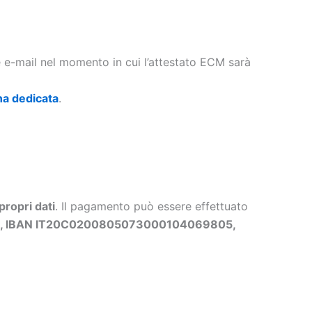
te e-mail nel momento in cui l’attestato ECM sarà
na dedicata
.
propri dati
. Il pagamento può essere effettuato
ls, IBAN IT20C0200805073000104069805,