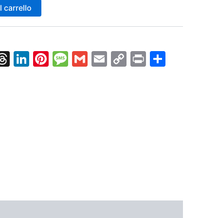
 carrello
k
nger
tsApp
X
Threads
LinkedIn
Pinterest
Message
Gmail
Email
Copy
Print
Condiv
Link