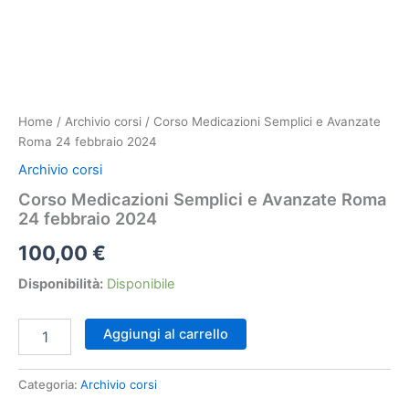
Home
/
Archivio corsi
/ Corso Medicazioni Semplici e Avanzate
Roma 24 febbraio 2024
Archivio corsi
Corso Medicazioni Semplici e Avanzate Roma
24 febbraio 2024
100,00
€
Disponibilità:
Disponibile
Corso
Aggiungi al carrello
Medicazioni
Semplici
e
Categoria:
Archivio corsi
Avanzate