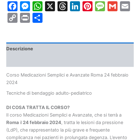
Facebook
Messenger
WhatsApp
X
Threads
LinkedIn
Pinterest
Messa
Gmai
E
Roma
24
Copy
Print
Condividi
febbraio
2024
Link
quantità
Descrizione
Informazioni aggiuntive
Corso Medicazioni Semplici e Avanzate Roma 24 febbraio
2024
Tecniche di bendaggio
adulto-pediatrico
DI COSA TRATTA IL CORSO?
Il corso Medicazioni Semplici e Avanzate, che si terrà a
Roma
il
24 febbraio 2024
, tratta le lesioni da pressione
(LdP), che rappresentato la più grave e frequente
complicanza nei pazienti in prolungata degenza. L’evento