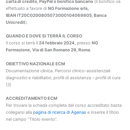
carta di credito, PayPal o bonifico bancario
(il bonifico va
effettuato a favore di
NG Formazione srls,
IBAN IT20C0200805073000104069805, Banca
Unicredit
).
QUANDO E DOVE SI TERRÀ IL CORSO
Il corso si terrà il
24 febbraio 2024
,
presso
NG
Formazione,
Via di San Romano 29, Roma
.
OBIETTIVO NAZIONALE ECM
Documentazione clinica. Percorsi clinico-assistenziali
diagnostici e riabilitativi, profili di assistenza – profili di cura
(3)
ACCREDITAMENTO ECM
Per trovare la scheda completa del corso accreditato basta
collegarsi alla
pagina di ricerca di Agenas
e inserire il titolo
nel campo “Titolo evento”.