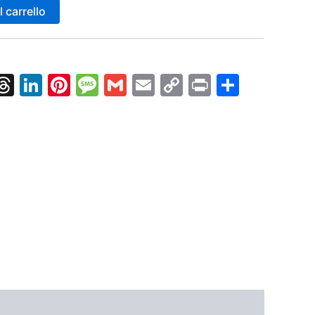
 carrello
k
nger
tsApp
X
Threads
LinkedIn
Pinterest
Message
Gmail
Email
Copy
Print
Condiv
Link