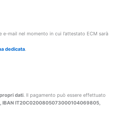
te e-mail nel momento in cui l’attestato ECM sarà
na dedicata
.
propri dati
. Il pagamento può essere effettuato
ls, IBAN IT20C0200805073000104069805,