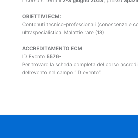
Il corso si terrà il
2-3 giugno 2023,
presso
Spazi
OBIETTIVI ECM:
Contenuti tecnico-professionali (conoscenze e com
ultraspecialistica. Malattie rare (18)
ACCREDITAMENTO ECM
ID Evento
5576-
Per trovare la scheda completa del corso accredit
dell’evento nel campo “ID evento”.