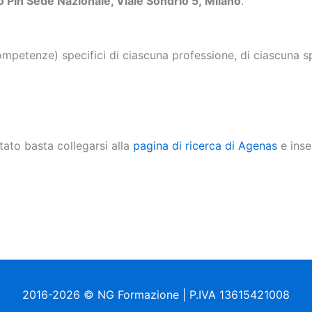
o Pin Sede Nazionale, Viale Sondrio 5,
Milano
.
petenze) specifici di ciascuna professione, di ciascuna spe
ato basta collegarsi alla
pagina di ricerca di Agenas
e inse
2016-2026 © NG Formazione | P.IVA 13615421008