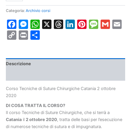
di
Suture
Categoria:
Archivio corsi
Chirurgiche
Facebook
Messenger
WhatsApp
X
Threads
LinkedIn
Pinterest
Messa
Gmai
E
Catania
2
Copy
Print
Condividi
ottobre
2020
Link
quantità
Descrizione
Informazioni aggiuntive
Corso Tecniche di Suture Chirurgiche Catania 2 ottobre
2020
DI COSA TRATTA IL CORSO?
Il corso Tecniche di Suture Chirurgiche, che si terrà a
Catania
il
2 ottobre 2020
, tratta delle basi per l’esecuzione
di numerose tecniche di sutura e di impugnatura.