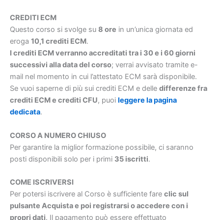
CREDITI ECM
Questo corso si svolge su
8 ore
in un’unica giornata ed
eroga
10,1 crediti ECM
.
I crediti ECM verranno accreditati tra i 30 e i 60 giorni
successivi alla data del corso
; verrai avvisato tramite e-
mail nel momento in cui l’attestato ECM sarà disponibile.
Se vuoi saperne di più sui crediti ECM e delle
differenze fra
crediti ECM e crediti CFU
, puoi
leggere la pagina
dedicata
.
CORSO A NUMERO CHIUSO
Per garantire la miglior formazione possibile, ci saranno
posti disponibili solo per i primi
35 iscritti
.
COME ISCRIVERSI
Per potersi iscrivere al Corso è sufficiente fare
clic sul
pulsante Acquista e poi registrarsi o accedere con i
propri dati
. Il pagamento può essere effettuato