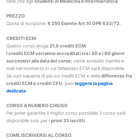
oltre che agli
Studenti in Medicina e Infermieristica
.
PREZZO
Quota di iscrizione:
€ 250 Esente Art.10 DPR 633/72.
CREDITI ECM
Questo corso eroga
21,9
crediti ECM
.
I crediti ECM verranno accreditati tra i 30 e i 60 giorni
successivi alla data del corso
; verrai avvisato tramite e-
mail nel momento in cui l’attestato ECM sarà disponibile.
Se vuoi saperne di più sui crediti ECM e delle
differenze fra
crediti ECM e crediti CFU
, puoi
leggere la pagina
dedicata
.
CORSO A NUMERO CHIUSO
Per poter garantire il miglior corso possibile, il corso sarà
disponibile solo per i
primi 35 iscritti
.
COME ISCRIVERSI AL CORSO