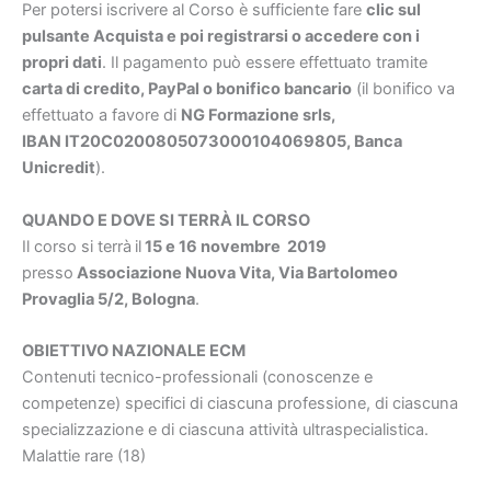
Per potersi iscrivere al Corso è sufficiente fare
clic sul
pulsante Acquista e poi registrarsi o accedere con i
propri dati
. Il pagamento può essere effettuato tramite
carta di credito, PayPal o bonifico bancario
(il bonifico va
effettuato a favore di
NG Formazione srls,
IBAN IT20C0200805073000104069805, Banca
Unicredit
).
QUANDO E DOVE SI TERRÀ IL CORSO
Il corso si terrà
il
15 e 16 novembre 2019
presso
Associazione Nuova Vita,
Via Bartolomeo
Provaglia 5/2, Bologna
.
OBIETTIVO NAZIONALE ECM
Contenuti tecnico-professionali (conoscenze e
competenze) specifici di ciascuna professione, di ciascuna
specializzazione e di ciascuna attività ultraspecialistica.
Malattie rare (18)