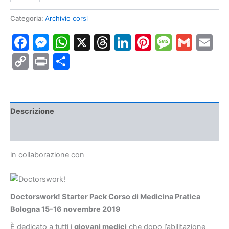
Pack
Corso
Categoria:
Archivio corsi
di
Facebook
Messenger
WhatsApp
X
Threads
LinkedIn
Pinterest
Messa
Gmai
E
Medicina
Pratica
Copy
Print
Condividi
Bologna
15-
Link
16
novembre
2019
quantità
Descrizione
Informazioni aggiuntive
in collaborazione con
Doctorswork! Starter Pack Corso di Medicina Pratica
Bologna 15-16 novembre 2019
È dedicato a tutti i
giovani medici
che dopo l’abilitazione