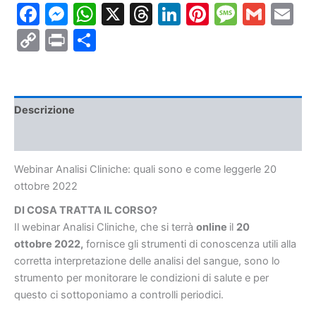
Facebook
Messenger
WhatsApp
X
Threads
LinkedIn
Pinterest
Messa
Gmai
E
e
come
Copy
Print
Condividi
leggerle
20
Link
ottobre
2022
quantità
Descrizione
Informazioni aggiuntive
Webinar Analisi Cliniche: quali sono e come leggerle 20
ottobre 2022
DI COSA TRATTA IL CORSO?
Il webinar Analisi Cliniche, che si terrà
online
il
20
ottobre 2022,
fornisce gli strumenti di conoscenza utili alla
corretta interpretazione delle analisi del sangue, sono lo
strumento per monitorare le condizioni di salute e per
questo ci sottoponiamo a controlli periodici.