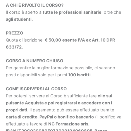
A CHI È RIVOLTO IL CORSO?
Il corso è aperto a
tutte le professioni sanitarie
, oltre che
agli studenti.
PREZZO
Quota di iscrizione:
€ 50,00
esente IVA ex Art. 10 DPR
633/72.
CORSO A NUMERO CHIUSO
Per garantire la miglior formazione possibile, ci saranno
posti disponibili solo per i primi
100 iscritti
.
COME ISCRIVERSI AL CORSO
Per potersi iscrivere al Corso è sufficiente fare
clic sul
pulsante Acquista e poi registrarsi o accedere con i
propri dati
. Il pagamento può essere effettuato tramite
carta di credito, PayPal o bonifico bancario
(il bonifico va
effettuato a favore di
NG Formazione srls,
IBAN IT20C0200805073000104069805, Banca