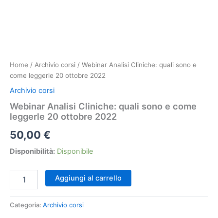
Home
/
Archivio corsi
/ Webinar Analisi Cliniche: quali sono e
come leggerle 20 ottobre 2022
Archivio corsi
Webinar Analisi Cliniche: quali sono e come
leggerle 20 ottobre 2022
50,00
€
Disponibilità:
Disponibile
Webinar
Aggiungi al carrello
Analisi
Cliniche:
quali
Categoria:
Archivio corsi
sono