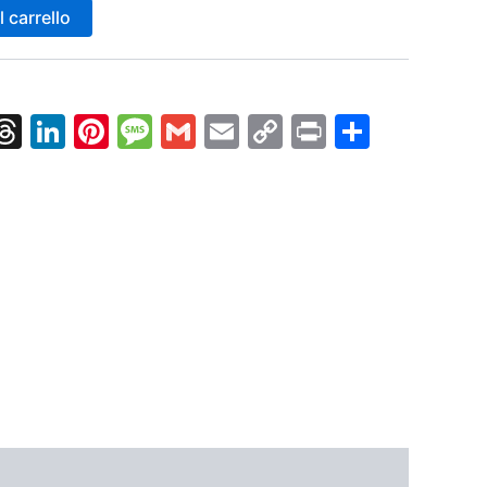
 carrello
k
nger
tsApp
X
Threads
LinkedIn
Pinterest
Message
Gmail
Email
Copy
Print
Condiv
Link