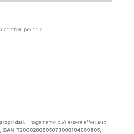
 controlli periodici.
propri dati
. Il pagamento può essere effettuato
ls, IBAN IT20C0200805073000104069805,