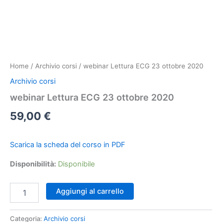
Home
/
Archivio corsi
/ webinar Lettura ECG 23 ottobre 2020
Archivio corsi
webinar Lettura ECG 23 ottobre 2020
59,00
€
Scarica la scheda del corso in PDF
Disponibilità:
Disponibile
webinar
Aggiungi al carrello
Lettura
ECG
23
Categoria:
Archivio corsi