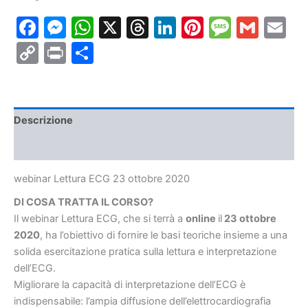
ottobre
Facebook
Messenger
WhatsApp
X
Threads
LinkedIn
Pinterest
Messa
Gmai
E
2020
quantità
Copy
Print
Condividi
Link
Descrizione
Informazioni aggiuntive
webinar Lettura ECG 23 ottobre 2020
DI COSA TRATTA IL CORSO?
Il webinar Lettura ECG, che si terrà a
online
il
23 ottobre
2020
, ha l’obiettivo di fornire le basi teoriche insieme a una
solida esercitazione pratica sulla lettura e interpretazione
dell’ECG.
Migliorare la capacità di interpretazione dell’ECG è
indispensabile: l’ampia diffusione dell’elettrocardiografia