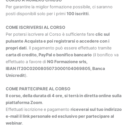
CORSO A NUMERO CHIUSO
Per garantire la miglior formazione possibile, ci saranno
posti disponibili solo per i primi
100 iscritti
.
COME ISCRIVERSI AL CORSO
Per potersi iscrivere al Corso è sufficiente fare
clic sul
pulsante Acquista e poi registrarsi o accedere con i
propri dati
. Il pagamento può essere effettuato tramite
carta di credito, PayPal o bonifico bancario
(il bonifico va
effettuato a favore di
NG Formazione srls,
IBAN IT20C0200805073000104069805, Banca
Unicredit
).
COME PARTECIPARE AL CORSO
Il corso, della durata di 4 ore, si terrà in diretta online sulla
piattaforma Zoom
.
Effettuati iscrizione e pagamento
riceverai sul tuo indirizzo
e-mail il link personale ed esclusivo per partecipare al
webinar
.