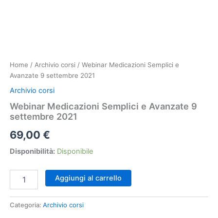
Home
/
Archivio corsi
/ Webinar Medicazioni Semplici e
Avanzate 9 settembre 2021
Archivio corsi
Webinar Medicazioni Semplici e Avanzate 9
settembre 2021
69,00
€
Disponibilità:
Disponibile
Webinar
Aggiungi al carrello
Medicazioni
Semplici
e
Categoria:
Archivio corsi
Avanzate