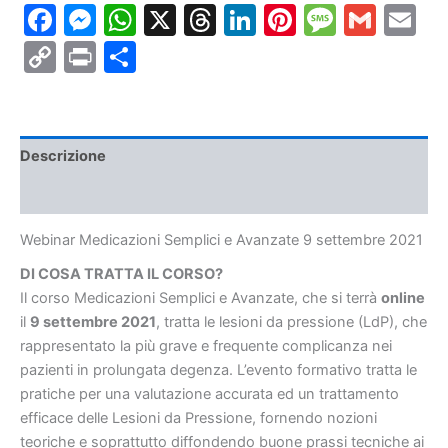
Facebook
Messenger
WhatsApp
X
Threads
LinkedIn
Pinterest
Messa
Gmai
E
9
settembre
Copy
Print
Condividi
2021
quantità
Link
Descrizione
Informazioni aggiuntive
Webinar Medicazioni Semplici e Avanzate 9 settembre 2021
DI COSA TRATTA IL CORSO?
Il corso Medicazioni Semplici e Avanzate, che si terrà
online
il
9 settembre 2021
, tratta le lesioni da pressione (LdP), che
rappresentato la più grave e frequente complicanza nei
pazienti in prolungata degenza. L’evento formativo tratta le
pratiche per una valutazione accurata ed un trattamento
efficace delle Lesioni da Pressione, fornendo nozioni
teoriche e soprattutto diffondendo buone prassi tecniche ai