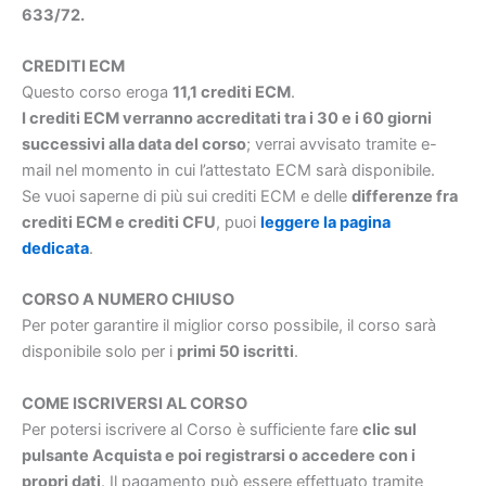
633/72.
CREDITI ECM
Questo corso eroga
11,1 crediti ECM
.
I crediti ECM verranno accreditati tra i 30 e i 60 giorni
successivi alla data del corso
; verrai avvisato tramite e-
mail nel momento in cui l’attestato ECM sarà disponibile.
Se vuoi saperne di più sui crediti ECM e delle
differenze fra
crediti ECM e crediti CFU
, puoi
leggere la pagina
dedicata
.
CORSO A NUMERO CHIUSO
Per poter garantire il miglior corso possibile, il corso sarà
disponibile solo per i
primi 50 iscritti
.
COME ISCRIVERSI AL CORSO
Per potersi iscrivere al Corso è sufficiente fare
clic sul
pulsante Acquista e poi registrarsi o accedere con i
propri dati
. Il pagamento può essere effettuato tramite