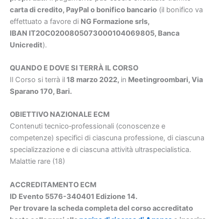
carta di credito, PayPal o bonifico bancario
(il bonifico va
effettuato a favore di
NG Formazione srls,
IBAN IT20C0200805073000104069805, Banca
Unicredit
).
QUANDO E DOVE SI TERRÀ IL CORSO
Il Corso si terrà il
18 marzo 2022,
in
Meetingroombari, Via
Sparano 170, Bari.
OBIETTIVO NAZIONALE ECM
Contenuti tecnico‐professionali (conoscenze e
competenze) specifici di ciascuna professione, di ciascuna
specializzazione e di ciascuna attività ultraspecialistica.
Malattie rare (18)
ACCREDITAMENTO ECM
ID Evento 5576-340401 Edizione 14.
Per trovare la scheda completa del corso accreditato