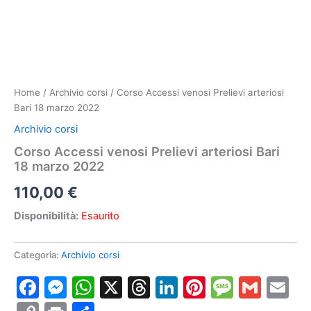
Home
/
Archivio corsi
/ Corso Accessi venosi Prelievi arteriosi
Bari 18 marzo 2022
Archivio corsi
Corso Accessi venosi Prelievi arteriosi Bari
18 marzo 2022
110,00
€
Disponibilità:
Esaurito
Categoria:
Archivio corsi
Facebook
Messenger
WhatsApp
X
Threads
LinkedIn
Pinterest
Messa
Gmai
E