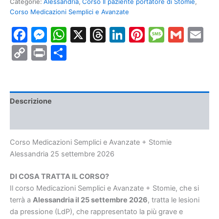
Categorie:
Alessandria
,
Corso Il paziente portatore di Stomie
,
e
Corso Medicazioni Semplici e Avanzate
Avanzate
+
Facebook
Messenger
WhatsApp
X
Threads
LinkedIn
Pinterest
Messa
Gmai
E
Stomie
Alessandria
Copy
Print
Condividi
25
settembre
Link
2026
quantità
Descrizione
Informazioni aggiuntive
Corso Medicazioni Semplici e Avanzate + Stomie
Alessandria 25 settembre 2026
DI COSA TRATTA IL CORSO?
Il corso Medicazioni Semplici e Avanzate + Stomie, che si
terrà a
Alessandria il 25 settembre 2026
, tratta le lesioni
da pressione (LdP), che rappresentato la più grave e