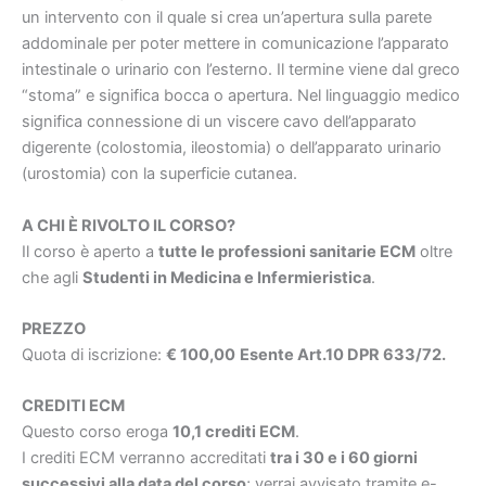
un intervento con il quale si crea un’apertura sulla parete
addominale per poter mettere in comunicazione l’apparato
intestinale o urinario con l’esterno. Il termine viene dal greco
“stoma” e significa bocca o apertura. Nel linguaggio medico
significa connessione di un viscere cavo dell’apparato
digerente (colostomia, ileostomia) o dell’apparato urinario
(urostomia) con la superficie cutanea.
A CHI È RIVOLTO IL CORSO?
Il corso è aperto a
tutte le professioni sanitarie ECM
oltre
che agli
Studenti in Medicina e Infermieristica
.
PREZZO
Quota di iscrizione:
€ 100,00
Esente Art.10 DPR 633/72.
CREDITI ECM
Questo corso eroga
10,1 crediti ECM
.
I crediti ECM verranno accreditati
tra i 30 e i 60 giorni
successivi alla data del corso
; verrai avvisato tramite e-