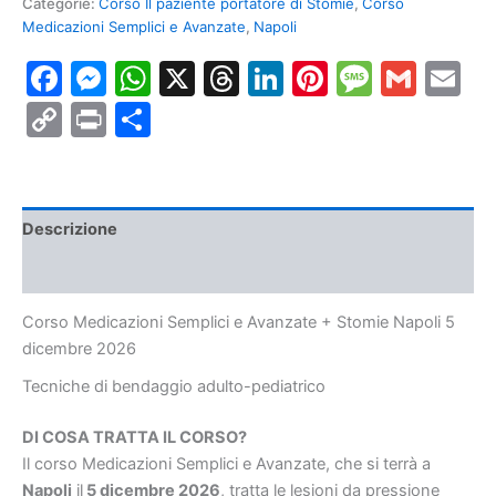
Categorie:
Corso Il paziente portatore di Stomie
,
Corso
e
Medicazioni Semplici e Avanzate
,
Napoli
Avanzate
+
Facebook
Messenger
WhatsApp
X
Threads
LinkedIn
Pinterest
Messa
Gmai
E
Stomie
Napoli
Copy
Print
Condividi
5
dicembre
Link
2026
quantità
Descrizione
Informazioni aggiuntive
Corso Medicazioni Semplici e Avanzate + Stomie Napoli 5
dicembre 2026
Tecniche di bendaggio
adulto-pediatrico
DI COSA TRATTA IL CORSO?
Il corso Medicazioni Semplici e Avanzate, che si terrà a
Napoli
il
5 dicembre 2026
, tratta le lesioni da pressione