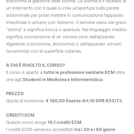
autonoma la gestione delle stomie. La stomia è il risultato di
un intervento con il quale si crea un’apertura sulla parete
addominale per poter mettere in comunicazione l’apparato
intestinale o urinario con l’esterno. Il termine viene dal greco
“stoma” e significa bocca o apertura. Nel linguaggio medico
significa connessione di un viscere cavo dell’apparato
digerente (colostomia, ileostomia) o dell’apparato urinario
(urostomia) con la superficie cutanea.
A CHI È RIVOLTO IL CORSO?
Il corso è aperto a
tutte le professioni sanitarie ECM
oltre
che agli
Studenti in Medicina e Infermieristica
.
PREZZO
Quota di iscrizione:
€ 100,00
Esente Art.10 DPR 633/72.
CREDITI ECM
Questo corso eroga
10,1 crediti ECM
.
I crediti ECM verranno accreditati
tra i 30 e i 60 giorni