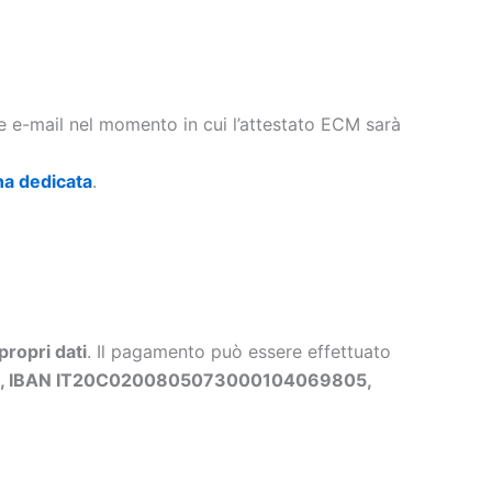
te e-mail nel momento in cui l’attestato ECM sarà
na dedicata
.
propri dati
. Il pagamento può essere effettuato
ls, IBAN IT20C0200805073000104069805,