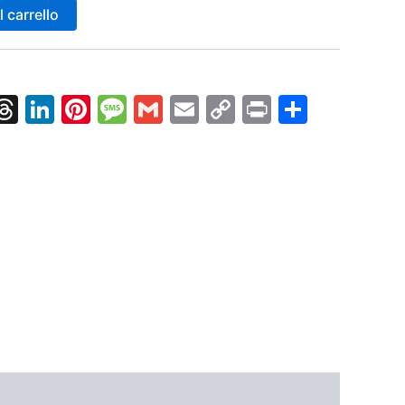
 carrello
k
nger
tsApp
X
Threads
LinkedIn
Pinterest
Message
Gmail
Email
Copy
Print
Condiv
Link