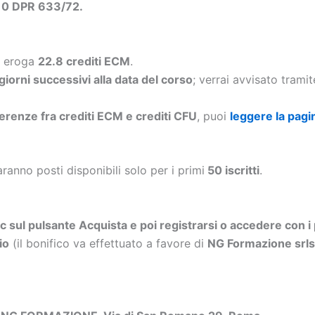
.10 DPR 633/72.
d eroga
22.8 crediti ECM
.
 giorni successivi alla data del corso
; verrai avvisato trami
ferenze fra crediti ECM e crediti CFU
, puoi
leggere la pagi
aranno posti disponibili solo per i primi
50 iscritti
.
ic sul pulsante Acquista e poi registrarsi o accedere con i 
io
(il bonifico va effettuato a favore di
NG Formazione sr