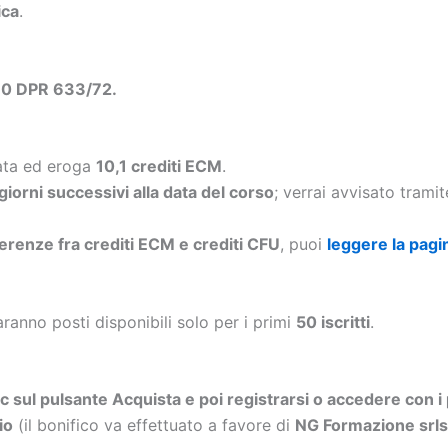
ica
.
 10 DPR 633/72.
nata ed eroga
10,1 crediti ECM
.
 giorni successivi alla data del corso
; verrai avvisato trami
ferenze fra crediti ECM e crediti CFU
, puoi
leggere la pagi
aranno posti disponibili solo per i primi
50 iscritti
.
ic sul pulsante Acquista e poi registrarsi o accedere con i 
io
(il bonifico va effettuato a favore di
NG Formazione sr