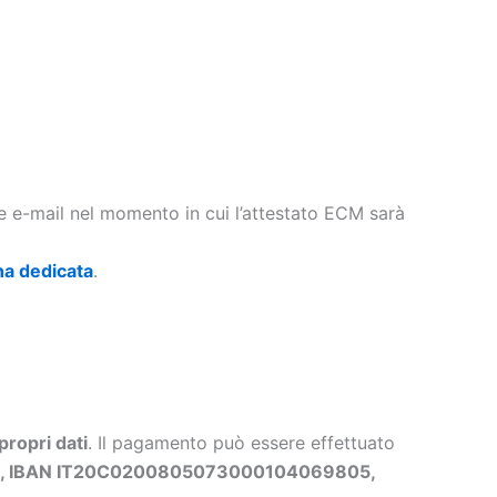
te e-mail nel momento in cui l’attestato ECM sarà
na dedicata
.
propri dati
. Il pagamento può essere effettuato
ls, IBAN IT20C0200805073000104069805,