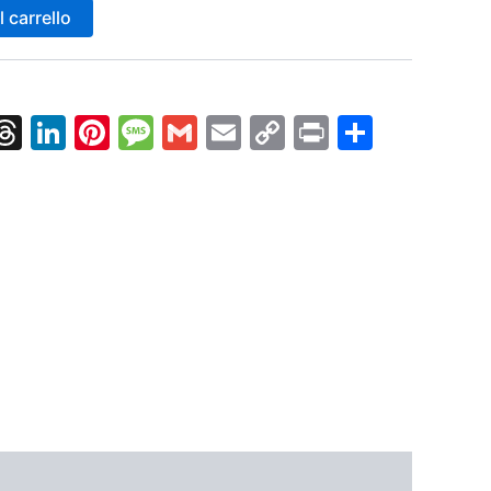
 carrello
k
nger
tsApp
X
Threads
LinkedIn
Pinterest
Message
Gmail
Email
Copy
Print
Condiv
Link